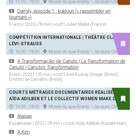
15:00 - 18:00
Musée du quai Branly – Jacques Chirac
Damily, épisode 1 : kukloun (« rassembler en
tournant »)
France | 2023 | 78 min | vostf | Julien Mallet (France)
COMPÉTITION INTERNATIONALE | THÉÂTRE CLAUDE
LÉVI-STRAUSS
16:00 - 18:45
Musée du quai Branly – Jacques Chirac
A Transformação de Canuto |
La Transformation de
Canuto
|
Canuto's Transformation
Brésil | 2023 | 130 min | vostf | Ariel Kuaray Ortega (Brésil),
Ernesto de Carvalho (Brésil),
COURTS MÉTRAGES DOCUMENTAIRES RÉALISÉS PAR
AÏDA ADILBEK ET LE COLLECTIF WOMEN MAKE DOCS
16:00 - 18:45
Musée du quai Branly – Jacques Chirac
Alaqan
Kazakhstan | 2022 | 28 min | vosta | Aïda Adilbek (Kazakhstan)
A.Kim