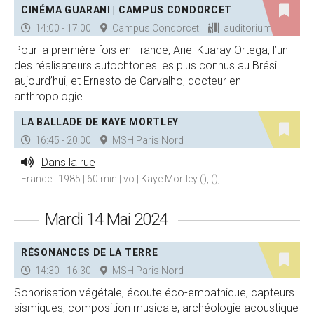
CINÉMA GUARANI | CAMPUS CONDORCET
14:00 - 17:00
Campus Condorcet
auditorium 150
Pour la première fois en France, Ariel Kuaray Ortega, l’un
des réalisateurs autochtones les plus connus au Brésil
aujourd’hui, et Ernesto de Carvalho, docteur en
anthropologie…
LA BALLADE DE KAYE MORTLEY
16:45 - 20:00
MSH Paris Nord
Dans la rue
France | 1985 | 60 min | vo | Kaye Mortley (), (),
Mardi 14 Mai 2024
RÉSONANCES DE LA TERRE
14:30 - 16:30
MSH Paris Nord
Sonorisation végétale, écoute éco-empathique, capteurs
sismiques, composition musicale, archéologie acoustique