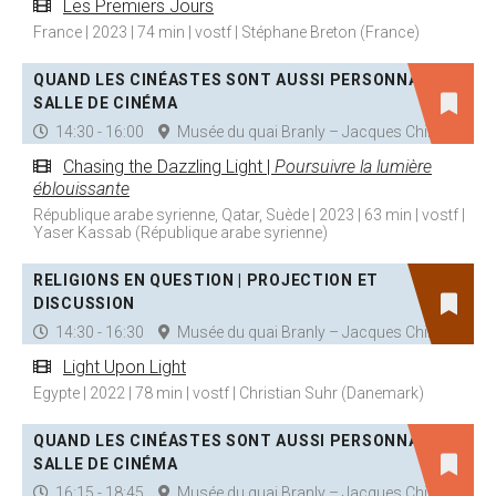
Les Premiers Jours
France | 2023 | 74 min | vostf | Stéphane Breton (France)
QUAND LES CINÉASTES SONT AUSSI PERSONNAGES |
SALLE DE CINÉMA
14:30 - 16:00
Musée du quai Branly – Jacques Chirac
Chasing the Dazzling Light |
Poursuivre la lumière
éblouissante
République arabe syrienne, Qatar, Suède | 2023 | 63 min | vostf |
Yaser Kassab (République arabe syrienne)
RELIGIONS EN QUESTION | PROJECTION ET
DISCUSSION
14:30 - 16:30
Musée du quai Branly – Jacques Chirac
Light Upon Light
Egypte | 2022 | 78 min | vostf | Christian Suhr (Danemark)
QUAND LES CINÉASTES SONT AUSSI PERSONNAGES |
SALLE DE CINÉMA
16:15 - 18:45
Musée du quai Branly – Jacques Chirac