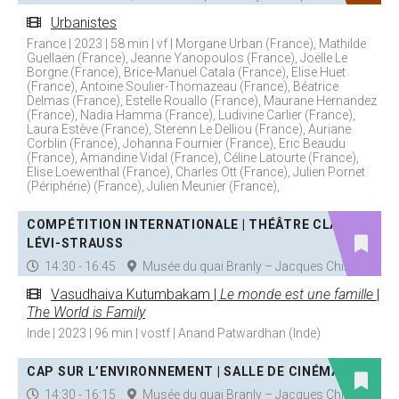
Urbanistes
France | 2023 | 58 min | vf | Morgane Urban (France), Mathilde
Guellaën (France), Jeanne Yanopoulos (France), Joëlle Le
Borgne (France), Brice-Manuel Catala (France), Elise Huet
(France), Antoine Soulier-Thomazeau (France), Béatrice
Delmas (France), Estelle Rouallo (France), Maurane Hernandez
(France), Nadia Hamma (France), Ludivine Carlier (France),
Laura Estève (France), Sterenn Le Delliou (France), Auriane
Corblin (France), Johanna Fournier (France), Eric Beaudu
(France), Amandine Vidal (France), Céline Latourte (France),
Elise Loewenthal (France), Charles Ott (France), Julien Pornet
(Périphérie) (France), Julien Meunier (France),
COMPÉTITION INTERNATIONALE | THÉÂTRE CLAUDE
LÉVI-STRAUSS
14:30 - 16:45
Musée du quai Branly – Jacques Chirac
Vasudhaiva Kutumbakam |
Le monde est une famille
|
The World is Family
Inde | 2023 | 96 min | vostf | Anand Patwardhan (Inde)
CAP SUR L’ENVIRONNEMENT | SALLE DE CINÉMA
14:30 - 16:15
Musée du quai Branly – Jacques Chirac