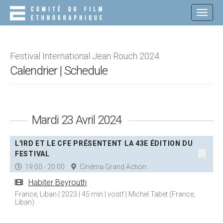
M
S
K
A
I
I
P
N
T
O
M
Festival International Jean Rouch 2024
C
E
Calendrier | Schedule
O
N
N
T
U
E
N
Mardi 23 Avril 2024
T
L'IRD ET LE CFE PRÉSENTENT LA 43E ÉDITION DU
FESTIVAL
19:00 - 20:00
Cinéma Grand Action
Habiter Beyrouth
France, Liban | 2023 | 45 min | vostf | Michel Tabet (France,
Liban)