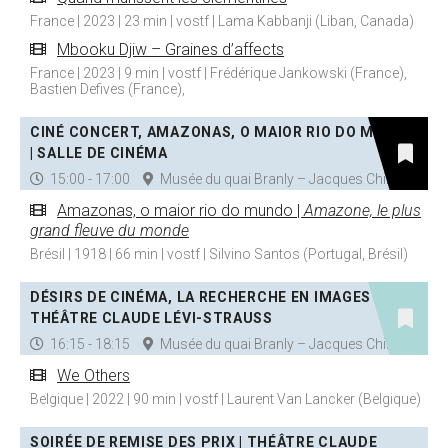
France | 2023 | 23 min | vostf | Lama Kabbanji (Liban, Canada)
Mbooku Djiw – Graines d’affects
France | 2023 | 9 min | vostf | Frédérique Jankowski (France),
Bastien Defives (France),
CINÉ CONCERT, AMAZONAS, O MAIOR RIO DO MUNDO
| SALLE DE CINÉMA
15:00 - 17:00
Musée du quai Branly – Jacques Chirac
Amazonas, o maior rio do mundo |
Amazone, le plus
grand fleuve du monde
Brésil | 1918 | 66 min | vostf | Silvino Santos (Portugal, Brésil)
DÉSIRS DE CINÉMA, LA RECHERCHE EN IMAGES |
THÉÂTRE CLAUDE LÉVI-STRAUSS
16:15 - 18:15
Musée du quai Branly – Jacques Chirac
We Others
Belgique | 2022 | 90 min | vostf | Laurent Van Lancker (Belgique)
SOIRÉE DE REMISE DES PRIX | THÉÂTRE CLAUDE