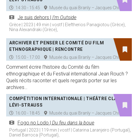
14:30 - 15:45
Musée du quai Branly – Jacques Chirac
Je suis dehors |
I’m Outside
Grèce | 2023 | 49 min | vostf | Eleftherios Panagiotou (Grèce),
Nina Alexandraki (Grèce),
ARCHIVER ET PENSER LE COMITÉ DU FILM
ETHNOGRAPHIQUE | RENCONTRE
15:00 - 17:00
Musée du quai Branly – Jacques Chirac
Comment écrire l’histoire du Comité du film
ethnographique et du Festival international Jean Rouch ?
Quels récits raconter et quels regards porter sur les
archives…
COMPÉTITION INTERNATIONALE | THÉÂTRE CLAUDE
LÉVI-STRAUSS
16:00 - 18:45
Musée du quai Branly – Jacques Chirac
Fogo no Lodo |
Du feu dans la boue
Portugal | 2023 | 119 min | vostf | Catarina Laranjeiro (Portugal),
Daniel Barroca (Portugal),