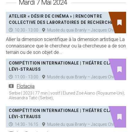
Mardi 7 Mai 2024
ATELIER « DÉSIR DE CINÉMA » | RENCONTRE
COLLECTIVE DES LABORATOIRES DE RECHERCHE
10:30 - 13:00
Musée du quai Branly – Jacques Chirac
Allier la dimension scientifique à la dimension artistique La
connaissance que le chercheur ou la chercheuse a de son
terrain ou de son objet de…
COMPÉTITION INTERNATIONALE | THÉÂTRE CLAUDE
LÉVI-STRAUSS
11:00 - 13:00
Musée du quai Branly – Jacques Chirac
Flotacija
Serbie | 2023 | 77 min | vostf | Eluned Zoë Aiano (Royaume-Uni),
Alesandra Tatić (Serbie),
COMPÉTITION INTERNATIONALE | THÉÂTRE CLAUDE
LÉVI-STRAUSS
14:30 - 16:15
Musée du quai Branly – Jacques Chirac