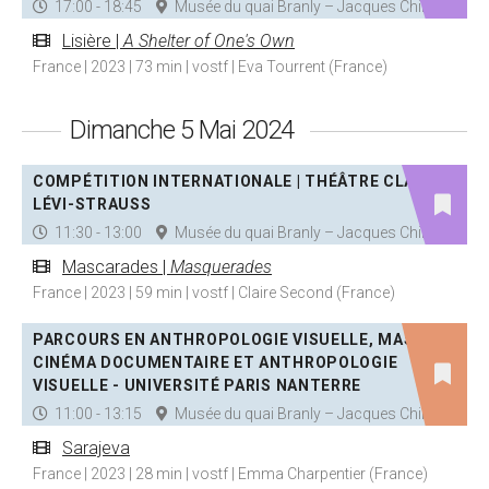
17:00 - 18:45
Musée du quai Branly – Jacques Chirac
Lisière |
A Shelter of One's Own
France | 2023 | 73 min | vostf | Eva Tourrent (France)
Dimanche 5 Mai 2024
COMPÉTITION INTERNATIONALE | THÉÂTRE CLAUDE
LÉVI-STRAUSS
11:30 - 13:00
Musée du quai Branly – Jacques Chirac
Mascarades |
Masquerades
France | 2023 | 59 min | vostf | Claire Second (France)
PARCOURS EN ANTHROPOLOGIE VISUELLE, MASTER
CINÉMA DOCUMENTAIRE ET ANTHROPOLOGIE
VISUELLE - UNIVERSITÉ PARIS NANTERRE
11:00 - 13:15
Musée du quai Branly – Jacques Chirac
Sarajeva
France | 2023 | 28 min | vostf | Emma Charpentier (France)