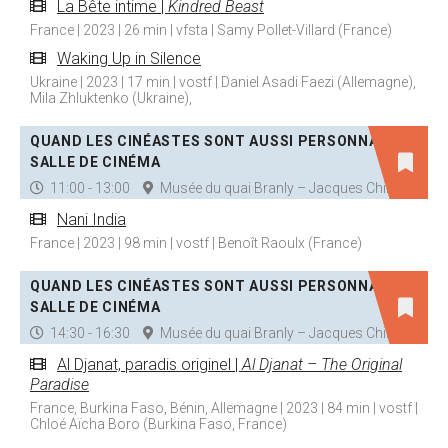
La Bête intime |
Kindred Beast
France | 2023 | 26 min | vfsta | Samy Pollet-Villard (France)
Waking Up in Silence
Ukraine | 2023 | 17 min | vostf | Daniel Asadi Faezi (Allemagne),
Mila Zhluktenko (Ukraine),
QUAND LES CINÉASTES SONT AUSSI PERSONNAGES |
SALLE DE CINÉMA
11:00 - 13:00
Musée du quai Branly – Jacques Chirac
Nani India
France | 2023 | 98 min | vostf | Benoît Raoulx (France)
QUAND LES CINÉASTES SONT AUSSI PERSONNAGES |
SALLE DE CINÉMA
14:30 - 16:30
Musée du quai Branly – Jacques Chirac
Al Djanat, paradis originel |
Al Djanat – The Original
Paradise
France, Burkina Faso, Bénin, Allemagne | 2023 | 84 min | vostf |
Chloé Aïcha Boro (Burkina Faso, France)