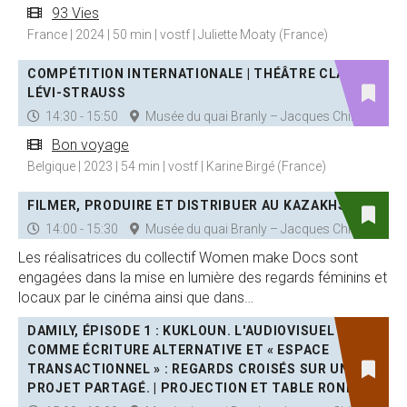
93 Vies
France | 2024 | 50 min | vostf | Juliette Moaty (France)
COMPÉTITION INTERNATIONALE | THÉÂTRE CLAUDE
LÉVI-STRAUSS
14:30 - 15:50
Musée du quai Branly – Jacques Chirac
Bon voyage
Belgique | 2023 | 54 min | vostf | Karine Birgé (France)
FILMER, PRODUIRE ET DISTRIBUER AU KAZAKHSTAN
14:00 - 15:30
Musée du quai Branly – Jacques Chirac
Les réalisatrices du collectif Women make Docs sont
engagées dans la mise en lumière des regards féminins et
locaux par le cinéma ainsi que dans…
DAMILY, ÉPISODE 1 : KUKLOUN. L'AUDIOVISUEL
COMME ÉCRITURE ALTERNATIVE ET « ESPACE
TRANSACTIONNEL » : REGARDS CROISÉS SUR UN
PROJET PARTAGÉ. | PROJECTION ET TABLE RONDE