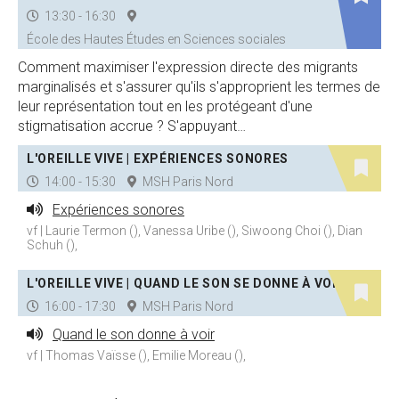
13:30 - 16:30
École des Hautes Études en Sciences sociales
Comment maximiser l'expression directe des migrants
marginalisés et s'assurer qu'ils s'approprient les termes de
leur représentation tout en les protégeant d'une
stigmatisation accrue ? S'appuyant…
L'OREILLE VIVE | EXPÉRIENCES SONORES
14:00 - 15:30
MSH Paris Nord
Expériences sonores
vf | Laurie Termon (), Vanessa Uribe (), Siwoong Choi (), Dian
Schuh (),
L'OREILLE VIVE | QUAND LE SON SE DONNE À VOIR
16:00 - 17:30
MSH Paris Nord
Quand le son donne à voir
vf | Thomas Vaïsse (), Emilie Moreau (),