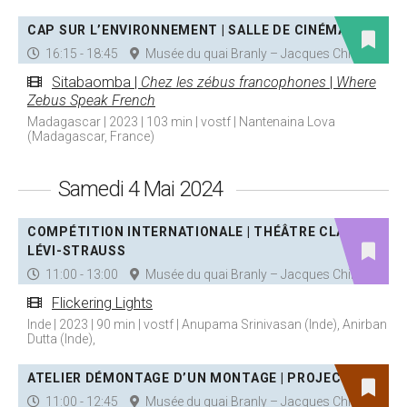
CAP SUR L’ENVIRONNEMENT | SALLE DE CINÉMA
16:15 - 18:45
Musée du quai Branly – Jacques Chirac
Sitabaomba |
Chez les zébus francophones
|
Where
Zebus Speak French
Madagascar | 2023 | 103 min | vostf | Nantenaina Lova
(Madagascar, France)
Samedi 4 Mai 2024
COMPÉTITION INTERNATIONALE | THÉÂTRE CLAUDE
LÉVI-STRAUSS
11:00 - 13:00
Musée du quai Branly – Jacques Chirac
Flickering Lights
Inde | 2023 | 90 min | vostf | Anupama Srinivasan (Inde), Anirban
Dutta (Inde),
ATELIER DÉMONTAGE D’UN MONTAGE | PROJECTION
11:00 - 12:45
Musée du quai Branly – Jacques Chirac