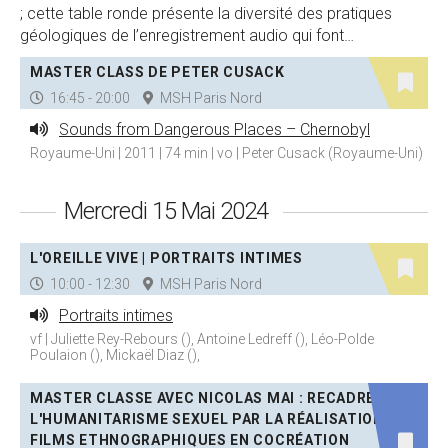
; cette table ronde présente la diversité des pratiques
géologiques de l’enregistrement audio qui font…
MASTER CLASS DE PETER CUSACK
16:45 - 20:00
MSH Paris Nord
Sounds from Dangerous Places – Chernobyl
Royaume-Uni | 2011 | 74 min | vo | Peter Cusack (Royaume-Uni)
Mercredi 15 Mai 2024
L'OREILLE VIVE | PORTRAITS INTIMES
10:00 - 12:30
MSH Paris Nord
Portraits intimes
vf | Juliette Rey-Rebours (), Antoine Ledreff (), Léo-Polde
Poulaion (), Mickaël Diaz (),
MASTER CLASSE AVEC NICOLAS MAI : RECADRER
L'HUMANITARISME SEXUEL PAR LA RÉALISATION DE
FILMS ETHNOGRAPHIQUES EN COCRÉATION