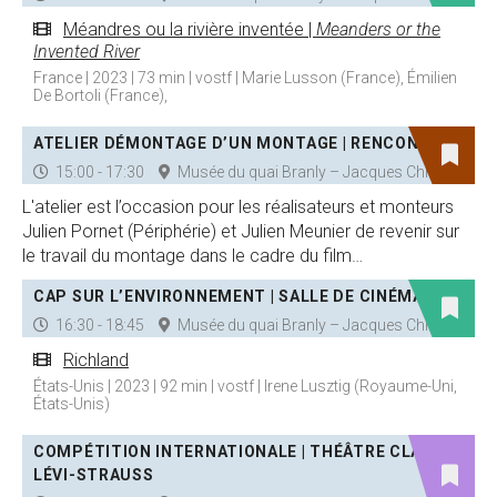
Méandres ou la rivière inventée |
Meanders or the
Invented River
France | 2023 | 73 min | vostf | Marie Lusson (France), Émilien
De Bortoli (France),
ATELIER DÉMONTAGE D’UN MONTAGE | RENCONTRE
15:00 - 17:30
Musée du quai Branly – Jacques Chirac
L'atelier est l’occasion pour les réalisateurs et monteurs
Julien Pornet (Périphérie) et Julien Meunier de revenir sur
le travail du montage dans le cadre du film…
CAP SUR L’ENVIRONNEMENT | SALLE DE CINÉMA
16:30 - 18:45
Musée du quai Branly – Jacques Chirac
Richland
États-Unis | 2023 | 92 min | vostf | Irene Lusztig (Royaume-Uni,
États-Unis)
COMPÉTITION INTERNATIONALE | THÉÂTRE CLAUDE
LÉVI-STRAUSS