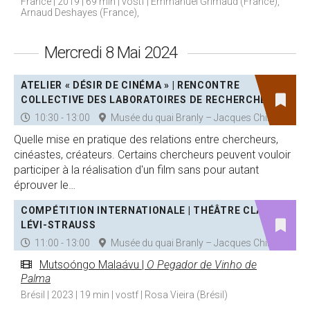
France | 2019 | 69 min | vostf | Emmanuel Grimaud (France),
Arnaud Deshayes (France),
Mercredi 8 Mai 2024
ATELIER « DÉSIR DE CINÉMA » | RENCONTRE
COLLECTIVE DES LABORATOIRES DE RECHERCHE
10:30 - 13:00
Musée du quai Branly – Jacques Chirac
Quelle mise en pratique des relations entre chercheurs,
cinéastes, créateurs. Certains chercheurs peuvent vouloir
participer à la réalisation d'un film sans pour autant
éprouver le…
COMPÉTITION INTERNATIONALE | THÉÂTRE CLAUDE
LÉVI-STRAUSS
11:00 - 13:00
Musée du quai Branly – Jacques Chirac
Mutsoóngo Malaávu |
O Pegador de Vinho de
Palma
Brésil | 2023 | 19 min | vostf | Rosa Vieira (Brésil)