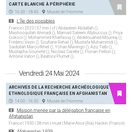
CARTE BLANCHE À PÉRIPHÉRIE
16:30 - 18:45
Musée de l’Homme
L’Île des possibles
France | 2023 | 57 min | vf | Abdadeen Abdallah (),
Mashooqullah Ahmadi (), Mamad Saleem Allybuccus (), Priya
Gokool (), Mohammed Khalfaouy (), Abdelouahed Mountaj (),
Frédéric Vezin (), Soufiane Rehail (), Mustafa Muhammidi (),
Saidullah Maroofkheil (), Yohan Marengo (), Aziz Tiebi (),
Mustapha Gounefel (), Nicolas Carette (), Florian Peillon (),
Antoine Vaton (), Béatrice Plumet (),
Vendredi 24 Mai 2024
ARCHIVES DE LA RECHERCHE ARCHÉOLOGIQUE ET
ETHNOLOGIQUE FRANÇAISE EN AFGHANISTAN
14:00 - 16:30
Musée de l’Homme
Mission menée par la délégation française en
Afghanistan
France | 1930 | 38 min | muet | Marie-Alice (Ria) Hackin (France)
Afghanistan 1939