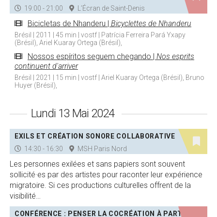
19:00 - 21:00
L’Écran de Saint-Denis
Bicicletas de Nhanderu |
Bicyclettes de Nhanderu
Brésil | 2011 | 45 min | vostf | Patrícia Ferreira Pará Yxapy
(Brésil), Ariel Kuaray Ortega (Brésil),
Nossos espíritos seguem chegando |
Nos esprits
continuent d'arriver
Brésil | 2021 | 15 min | vostf | Ariel Kuaray Ortega (Brésil), Bruno
Huyer (Brésil),
Lundi 13 Mai 2024
EXILS ET CRÉATION SONORE COLLABORATIVE
14:30 - 16:30
MSH Paris Nord
Les personnes exilées et sans papiers sont souvent
sollicité·es par des artistes pour raconter leur expérience
migratoire. Si ces productions culturelles offrent de la
visibilité…
CONFÉRENCE : PENSER LA COCRÉATION À PARTIR DU