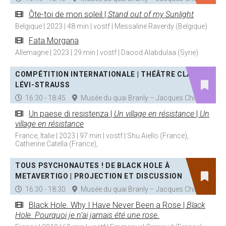
Ôte-toi de mon soleil |
Stand out of my Sunlight
Belgique | 2023 | 48 min | vostf | Messaline Raverdy (Belgique)
Fata Morgana
Allemagne | 2023 | 29 min | vostf | Daood Alabdulaa (Syrie)
COMPÉTITION INTERNATIONALE | THÉÂTRE CLAUDE
LÉVI-STRAUSS
16:30 - 18:45
Musée du quai Branly – Jacques Chirac
Un paese di resistenza |
Un village en résistance
|
Un
village en résistance
France, Italie | 2023 | 97 min | vostf | Shu Aiello (France),
Catherine Catella (France),
TOUS PSYCHONAUTES ! DE BLACK HOLE À
METAVERTIGO | PROJECTION ET DISCUSSION
16:30 - 18:30
Musée du quai Branly – Jacques Chirac
Black Hole. Why I Have Never Been a Rose |
Black
Hole. Pourquoi je n’ai jamais été une rose.