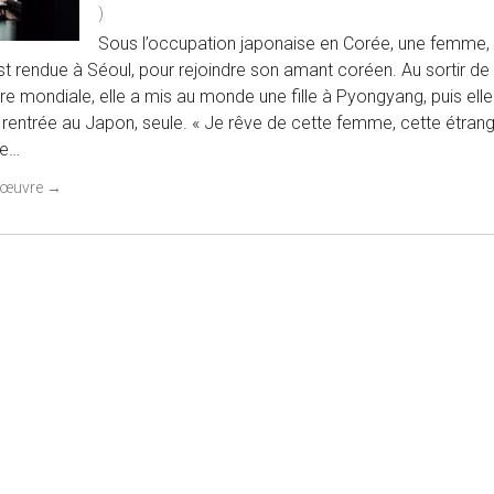
)
Sous l’occupation japonaise en Corée, une femme,
t rendue à Séoul, pour rejoindre son amant coréen. Au sortir de 
 mondiale, elle a mis au monde une fille à Pyongyang, puis elle
est rentrée au Japon, seule. « Je rêve de cette femme, cette étran
re…
 l'œuvre
→