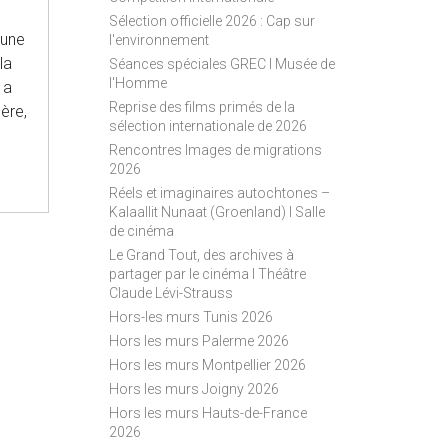
S
Sélection officielle 2026 : Cap sur
S
 une
l'environnement
la
Séances spéciales GREC I Musée de
l'Homme
 a
Reprise des films primés de la
gère,
sélection internationale de 2026
Rencontres Images de migrations
2026
Réels et imaginaires autochtones –
Kalaallit Nunaat (Groenland) I Salle
de cinéma
Le Grand Tout, des archives à
partager par le cinéma I Théâtre
Claude Lévi-Strauss
Hors-les murs Tunis 2026
Hors les murs Palerme 2026
Hors les murs Montpellier 2026
Hors les murs Joigny 2026
Hors les murs Hauts-de-France
2026