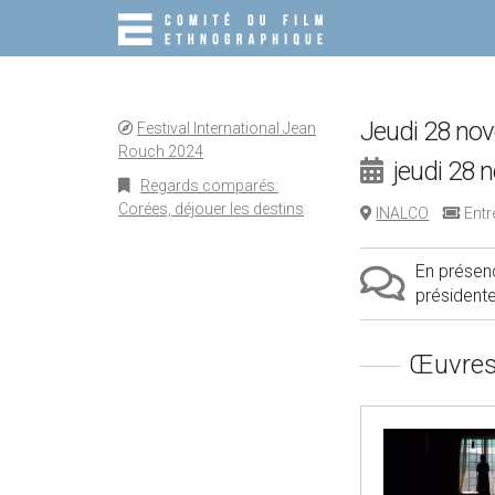
M
S
K
A
I
I
P
N
T
O
M
Jeudi 28 no
Festival International Jean
C
E
Rouch 2024
O
jeudi 28 
N
N
Regards comparés:
T
U
Corées, déjouer les destins
INALCO
Entré
E
N
T
En présenc
président
Œuvres