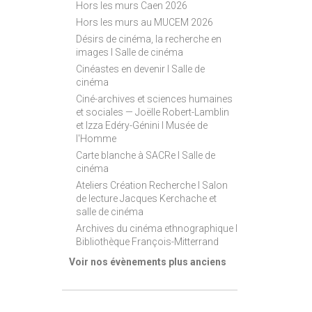
Hors les murs Caen 2026
Hors les murs au MUCEM 2026
Désirs de cinéma, la recherche en
images I Salle de cinéma
Cinéastes en devenir I Salle de
cinéma
Ciné-archives et sciences humaines
et sociales — Joëlle Robert-Lamblin
et Izza Edéry-Génini I Musée de
l'Homme
Carte blanche à SACRe I Salle de
cinéma
Ateliers Création Recherche I Salon
de lecture Jacques Kerchache et
salle de cinéma
Archives du cinéma ethnographique I
Bibliothèque François-Mitterrand
Voir nos évènements plus anciens