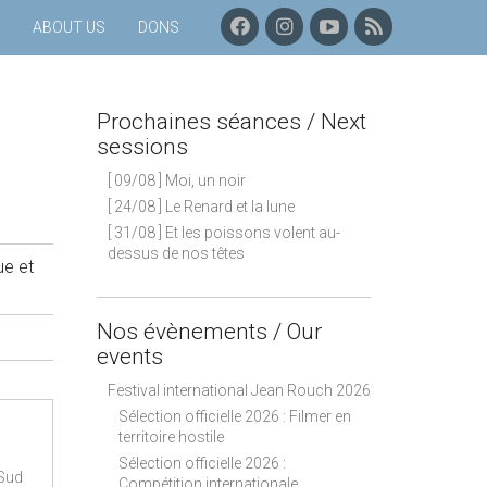
F
I
C
P
ABOUT US
DONS
A
N
H
R
C
S
A
O
E
T
Î
C
B
A
N
H
Prochaines séances / Next
O
G
E
A
O
R
Y
I
sessions
K
A
O
N
[ 09/08 ] Moi, un noir
M
U
E
T
S
[ 24/08 ] Le Renard et la lune
U
S
[ 31/08 ] Et les poissons volent au-
B
É
dessus de nos têtes
E
A
ue et
N
C
E
Nos évènements / Our
S
events
–
F
Festival international Jean Rouch 2026
L
Sélection officielle 2026 : Filmer en
U
territoire hostile
X
Sélection officielle 2026 :
R
 Sud
Compétition internationale