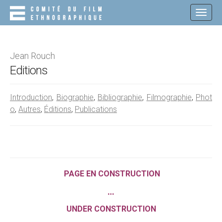
M
S
K
A
I
I
P
N
T
O
M
Jean Rouch
C
E
Editions
O
N
N
T
U
Introduction
,
Biographie
,
Bibliographie
,
Filmographie
,
Phot
E
N
o
,
Autres
,
Éditions
,
Publications
T
PAGE EN CONSTRUCTION
…
UNDER CONSTRUCTION