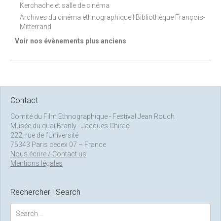
Kerchache et salle de cinéma
Archives du cinéma ethnographique I Bibliothèque François-
Mitterrand
Voir nos évènements plus anciens
Contact
Comité du Film Ethnographique - Festival Jean Rouch
Musée du quai Branly - Jacques Chirac
222, rue de l’Université
75343 Paris cedex 07 – France
Nous écrire / Contact us
Mentions légales
Rechercher | Search
S
e