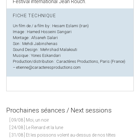
Festival international Jean Rouch.
FICHE TECHNIQUE
Un film de / a film by : Hesam Eslami (Iran)
Image : Hamed Hosseini Sangari
Montage : Afsaneh Salari
Son : Mehdi Jabinshenas
Sound Design : Mehrshad Malakouti
Musique : Yones Eskandari
Production/distribution : Caractères Productions, Paris (France)
– etienne@caracteresproductions.com
Prochaines séances / Next sessions
[ 09/08 ] Moi, un noir
[ 24/08 ] Le Renard et la lune
[ 31/08 ] Et les poissons volent au-dessus de nos têtes