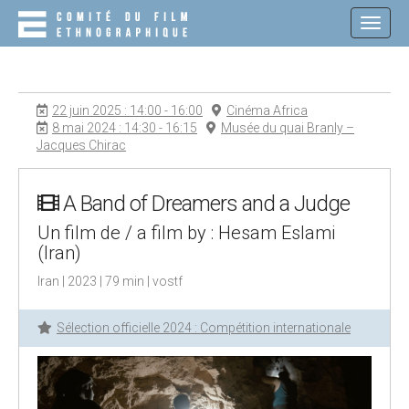
M
S
K
A
I
I
P
N
T
O
M
22 juin 2025 : 14:00 - 16:00
Cinéma Africa
C
E
8 mai 2024 : 14:30 - 16:15
Musée du quai Branly –
O
Jacques Chirac
N
N
T
U
E
N
A Band of Dreamers and a Judge
T
Un film de / a film by : Hesam Eslami
(Iran)
Iran | 2023 | 79 min | vostf
Sélection officielle 2024 : Compétition internationale