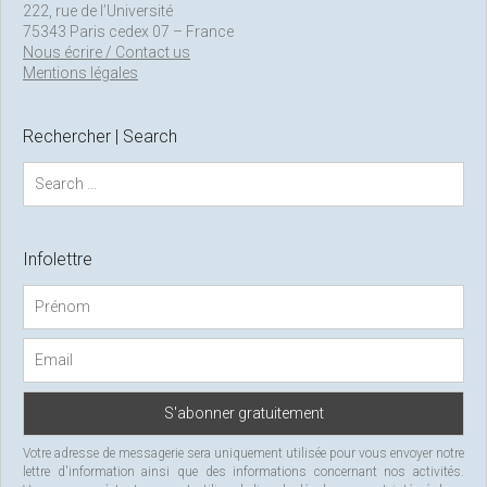
222, rue de l’Université
75343 Paris cedex 07 – France
Nous écrire / Contact us
Mentions légales
Rechercher | Search
S
e
a
r
c
Infolettre
h
f
o
r
:
Votre adresse de messagerie sera uniquement utilisée pour vous envoyer notre
lettre d'information ainsi que des informations concernant nos activités.