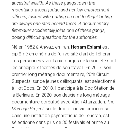
ancestral wealth. As these gangs roam the
mountains, a local judge and her law enforcement
officers, tasked with putting an end to illegal looting,
are always one step behind them. A documentary
filmmaker accidentally joins one of these gangs,
posing difficult questions for the authorities.
Né en 1982 à Ahwaz, en Iran,
Hesam Eslami
est
diplômé en cinéma de l’université d’art de Téhéran.
Les personnes vivant aux marges de la société sont
les principaux thèmes de son travail. En 2017, son
premier long métrage documentaire, 20th Circuit
Suspects, sur de jeunes délinquants, est sélectionné
à Hot Docs. En 2018, il participe à la Doc Station de
la Berlinale. En 2020, son deuxième long métrage
documentaire coréalisé avec Atieh Attarzadeh,
The
Marriage Project
, sur le droit à une vie amoureuse
dans une institution psychiatrique de Téhéran, est
sélectionné dans plus de 30 festivals et primé au