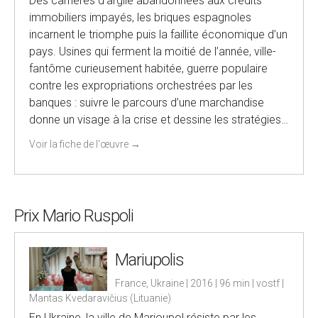
Des carrières d’argile abandonnées aux crédits
immobiliers impayés, les briques espagnoles
incarnent le triomphe puis la faillite économique d’un
pays. Usines qui ferment la moitié de l’année, ville-
fantôme curieusement habitée, guerre populaire
contre les expropriations orchestrées par les
banques : suivre le parcours d’une marchandise
donne un visage à la crise et dessine les stratégies…
Voir la fiche de l'œuvre
→
Prix Mario Ruspoli
Mariupolis
France, Ukraine | 2016 | 96 min | vostf |
Mantas Kvedaravičius (Lituanie)
En Ukraine, la ville de Marioupol résiste par les