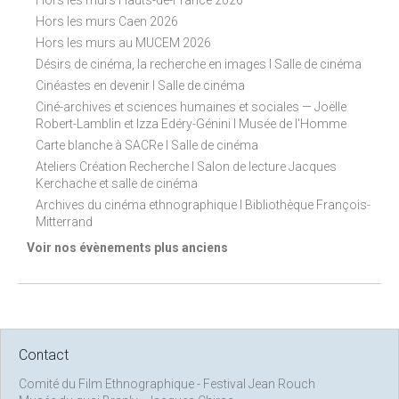
Hors les murs Hauts-de-France 2026
Hors les murs Caen 2026
Hors les murs au MUCEM 2026
Désirs de cinéma, la recherche en images I Salle de cinéma
Cinéastes en devenir I Salle de cinéma
Ciné-archives et sciences humaines et sociales — Joëlle
Robert-Lamblin et Izza Edéry-Génini I Musée de l'Homme
Carte blanche à SACRe I Salle de cinéma
Ateliers Création Recherche I Salon de lecture Jacques
Kerchache et salle de cinéma
Archives du cinéma ethnographique I Bibliothèque François-
Mitterrand
Voir nos évènements plus anciens
Contact
Comité du Film Ethnographique - Festival Jean Rouch