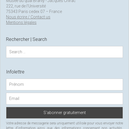
Musée du quai Branly - Jacques Chirac
222, rue de l’Université
75343 Paris cedex 07 – France
Nous écrire / Contact us
Mentions légales
Rechercher | Search
S
e
a
r
c
Infolettre
h
f
o
r
:
Votre adresse de messagerie sera uniquement utilisée pour vous envoyer notre
lettre d'information ainsi que des informations concernant nos activités.