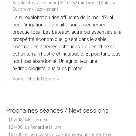
Kazakhstan, Allemagne | 2016 | 82 min | vostf | Katerina
Suvorova (Kazakhstan)
La surexploitation des affluents de la mer d’Aral
pour l’irrigation a conduit à son assèchement
presque total. Les bateaux, autrefois essentiels à la
prospérité économique, gisent dans le sable
comme des baleines échouées. Le désert de sel
est un terrain hostile et inutilisable. Et pourtant, tous
n’ont pas abandonné. Un agriculteur, une
hydrobiologiste, quelques pirates…
Voir la fiche de l'œuvre
→
Prochaines séances / Next sessions
[ 09/08 ] Moi, un noir
[ 24/08 ] Le Renard et la lune
[ 31/08 ] Et les poissons volent au-dessus de nos têtes