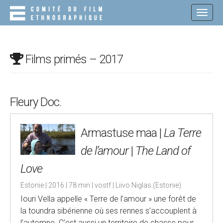
M
S
K
A
I
I
P
N
T
O
M
Films primés – 2017
C
E
O
N
N
T
U
E
Fleury Doc.
N
T
Armastuse maa |
La Terre
de l’amour
|
The Land of
Love
Estonie | 2016 | 78 min | vostf | Liivo Niglas (Estonie)
Iouri Vella appelle « Terre de l’amour » une forêt de
la toundra sibérienne où ses rennes s’accouplent à
l’automne. C’est aussi un territoire de chasse pour