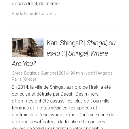
disparaîtront, de même…
Voir la fiche de l'œuvre
→
Kani Shingal? |
Shingal, où
es-tu ?
|
Shingal, Where
Are You?
Grèce, Belgique, Autriche | 2016 | 99 min | vostf | Angelos
Rallis (Grèce)
En 2014, la ville de Shingal, au nord de l’Irak, a été
conquise et détruite par Daesh. Des milliers
d’hommes ont été assassinés, plus de trois mille
femmes et fillettes yézidies kidnappées et
contraintes à l’esclavage sexuel. Dans une mine de
charbon désaffectée, à la frontière turque, des
milliers de Yézidis espèrent un retour possible.…