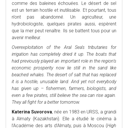
comme des baleines échouées. Le désert de sel
est un terrain hostile et inutilisable. Et pourtant, tous
n’ont pas abandonné. Un agriculteur, une
hydrobiologiste, quelques pirates aussi, espèrent
que la mer peut renaître. Ils se battent tous pour un
avenir meilleur.
Overexploitation of the Aral Sea’s tributaries for
irrigation has completely dried it up. The boats that
had previously played an important role in the region’s
economic prosperity now lie still in the sand like
beached whales. The desert of salt that has replaced
it is a hostile, unusable land. And yet not everybody
has given up – fishermen, farmers, biologists, and
even a few pirates, still believe the sea can rise again.
They all fight for a better tomorrow.
Katerina Suvorova
, née en 1983 en URSS, a grandi
à Almaty (Kazakhstan). Elle a étudié le cinéma à
l’Académie des arts d’Almaty, puis à Moscou (
High