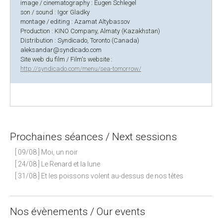
image / cinematography : Eugen Schlegel
son / sound : Igor Gladky
montage / editing : Azamat Altybassov
Production : KINO Company, Almaty (Kazakhstan)
Distribution : Syndicado, Toronto (Canada)
aleksandar@syndicado.com
Site web du film / Film's website :
http://syndicado.com/menu/sea-tomorrow/
Prochaines séances / Next sessions
[ 09/08 ] Moi, un noir
[ 24/08 ] Le Renard et la lune
[ 31/08 ] Et les poissons volent au-dessus de nos têtes
Nos évènements / Our events