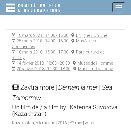
M
S
K
A
I
I
P
N
T
O
M
18 mars 2021 : 14:00 - 16:00
En ligne / On Line
C
E
25 mars 2018 : 14:00 - 16:00
Musée des
O
Confluences
N
N
18 mars 2018 : 15:30 - 17:00
Parc culturel de
T
U
Rentilly
E
14 février 2018 : 18:00 - 20:30
Musée de l’Homme
N
20 janvier 2018 : 14:30 - 18:00
Museum Toulouse
T
Zavtra more |
Demain la mer
|
Sea
Tomorrow
Un film de / a film by : Katerina Suvorova
(Kazakhstan)
Kazakhstan, Allemagne | 2016 | 82 min | vostf