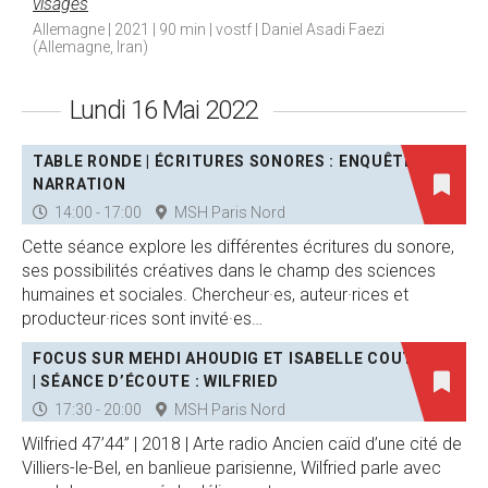
visages
Allemagne | 2021 | 90 min | vostf | Daniel Asadi Faezi
(Allemagne, Iran)
Lundi 16 Mai 2022
TABLE RONDE | ÉCRITURES SONORES : ENQUÊTE ET
NARRATION
14:00 - 17:00
MSH Paris Nord
Cette séance explore les différentes écritures du sonore,
ses possibilités créatives dans le champ des sciences
humaines et sociales. Chercheur·es, auteur·rices et
producteur·rices sont invité·es…
FOCUS SUR MEHDI AHOUDIG ET ISABELLE COUTANT
| SÉANCE D’ÉCOUTE : WILFRIED
17:30 - 20:00
MSH Paris Nord
Wilfried 47’44’’ | 2018 | Arte radio Ancien caïd d’une cité de
Villiers-le-Bel, en banlieue parisienne, Wilfried parle avec