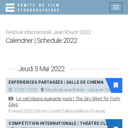
M
S
K
A
I
I
P
N
T
O
M
Festival international Jean Rouch 2022
C
E
Calendrier | Schedule 2022
O
N
N
T
U
E
N
Jeudi 5 Mai 2022
T
EXPÉRIENCES PARTAGÉES | SALLE DE CINÉMA
11:30 - 13:00
Musée du quai Branly – Jacques Chirac
Le ciel pleura quarante jours |
The Sky Wept for Forty
Days
France | 2022 | 63 min | vostf | Sabrina Mervin (France)
COMPÉTITION INTERNATIONALE | THÉÂTRE CLAUDE