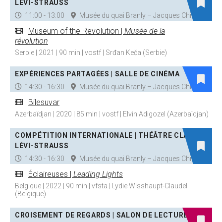
LÉVI-STRAUSS
11:00 - 13:00
Musée du quai Branly – Jacques Chirac
Museum of the Revolution |
Musée de la
révolution
Serbie | 2021 | 90 min | vostf | Srđan Keča (Serbie)
EXPÉRIENCES PARTAGÉES | SALLE DE CINÉMA
14:30 - 16:30
Musée du quai Branly – Jacques Chirac
Bilesuvar
Azerbaïdjan | 2020 | 85 min | vostf | Elvin Adigozel (Azerbaïdjan)
COMPÉTITION INTERNATIONALE | THÉÂTRE CLAUDE
LÉVI-STRAUSS
14:30 - 16:30
Musée du quai Branly – Jacques Chirac
Éclaireuses |
Leading Lights
Belgique | 2022 | 90 min | vfsta | Lydie Wisshaupt-Claudel
(Belgique)
CROISEMENT DE REGARDS | SALON DE LECTURE J K