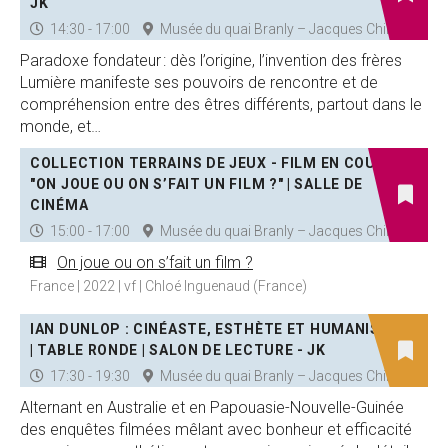
JK
14:30 - 17:00
Musée du quai Branly – Jacques Chirac
Paradoxe fondateur : dès l’origine, l’invention des frères
Lumière manifeste ses pouvoirs de rencontre et de
compréhension entre des êtres différents, partout dans le
monde, et…
COLLECTION TERRAINS DE JEUX - FILM EN COURS
"ON JOUE OU ON S’FAIT UN FILM ?" | SALLE DE
CINÉMA
15:00 - 17:00
Musée du quai Branly – Jacques Chirac
On joue ou on s’fait un film ?
France | 2022 | vf | Chloé Inguenaud (France)
IAN DUNLOP : CINÉASTE, ESTHÈTE ET HUMANISTE
| TABLE RONDE | SALON DE LECTURE - JK
17:30 - 19:30
Musée du quai Branly – Jacques Chirac
Alternant en Australie et en Papouasie-Nouvelle-Guinée
des enquêtes filmées mêlant avec bonheur et efficacité