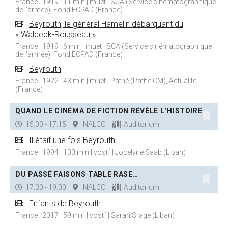
France | 1919 | 11 min | muet | SCA (Service cinématographique
de l'armée), Fond ECPAD (France)
Beyrouth, le général Hamelin débarquant du
« Waldeck-Rousseau »
France | 1919 | 6 min | muet | SCA (Service cinématographique
de l'armée), Fond ECPAD (France)
Beyrouth
France | 1922 | 43 min | muet | Pathé (Pathé CM), Actualité
(France)
QUAND LE CINÉMA DE FICTION RÉVÈLE L’HISTOIRE
15:00 - 17:15
INALCO
Auditorium
Il était une fois Beyrouth
France | 1994 | 100 min | vostf | Jocelyne Saab (Liban)
DU PASSÉ FAISONS TABLE RASE…
17:30 - 19:00
INALCO
Auditorium
Enfants de Beyrouth
France | 2017 | 59 min | vostf | Sarah Srage (Liban)