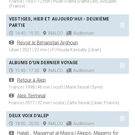
France | 1930 | 12 min | muet | Pathé (Pathé CM), Actualité
(France)
VESTIGES, HIER ET AUJOURD’HUI - DEUXIÈME
PARTIE
14:45 - 15:30
INALCO
Auditorium
Revoir le Bimaristan Arghoun
Liban | 2021 | 22 min | vf | Houda Kassatly (Liban)
ALBUMS D'UN DERNIER VOYAGE
15:45 - 17:30
INALCO
Auditorium
Retour à Alep
France | 1998 | 46 min | vostf | Marie Seurat (Syrie)
Alep Terminal
France | 2017 | 32 min | vosta | Zalfa Seurat (Liban, France)
DEUX VOIX D'ALEP
18:00 - 20:00
INALCO
Auditorium
Halab… Magamat al-Masra |
Aleppo, Magams for