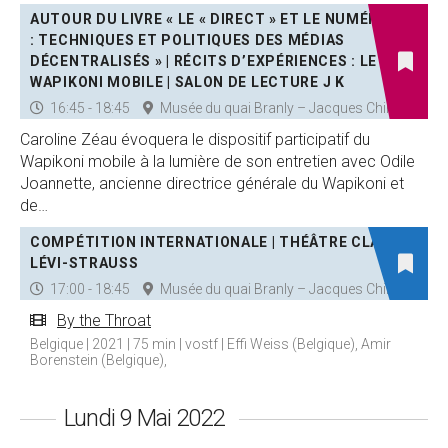
AUTOUR DU LIVRE « LE « DIRECT » ET LE NUMÉRIQUE
: TECHNIQUES ET POLITIQUES DES MÉDIAS
DÉCENTRALISÉS » | RÉCITS D’EXPÉRIENCES : LE
WAPIKONI MOBILE | SALON DE LECTURE J K
16:45 - 18:45
Musée du quai Branly – Jacques Chirac
Caroline Zéau évoquera le dispositif participatif du
Wapikoni mobile à la lumière de son entretien avec Odile
Joannette, ancienne directrice générale du Wapikoni et
de…
COMPÉTITION INTERNATIONALE | THÉÂTRE CLAUDE
LÉVI-STRAUSS
17:00 - 18:45
Musée du quai Branly – Jacques Chirac
By the Throat
Belgique | 2021 | 75 min | vostf | Effi Weiss (Belgique), Amir
Borenstein (Belgique),
Lundi 9 Mai 2022