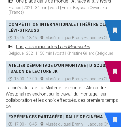
Une place dans ce monde |
A Place in this World
France | 2021 | 34 min | vostf | Emilie Beyssac Cywinska
(France)
COMPÉTITION INTERNATIONALE | THÉÂTRE CLAUDE
LÉVI-STRAUSS
15:45 - 18:45
Musée du quai Branly – Jacques Chirac
Las y los minuscules |
Les Minuscules
Belgique | 2021 | 150 min | vostf | Khristine Gillard (Belgique)
ATELIER DÉMONTAGE D'UN MONTAGE | DISCUSSION
| SALON DE LECTURE JK
15:00 - 17:00
Musée du quai Branly – Jacques Chirac
La cinéaste Laetitia Møller et le monteur Alexandre
Westphal reviendront sur le travail du montage, leur
collaboration et les choix effectués, des premiers temps
de…
EXPÉRIENCES PARTAGÉES | SALLE DE CINÉMA
17:00 - 18:45
Musée du quai Branly – Jacques Chirac