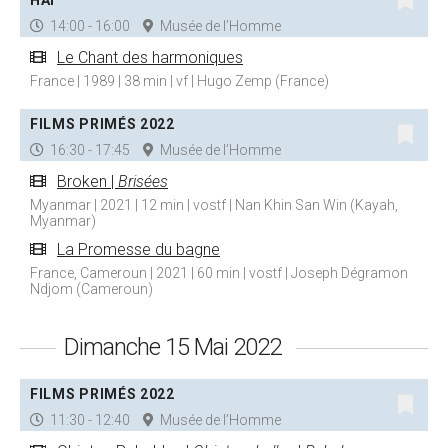
HẢI
14:00 - 16:00
Musée de l’Homme
Le Chant des harmoniques
France | 1989 | 38 min | vf | Hugo Zemp (France)
FILMS PRIMÉS 2022
16:30 - 17:45
Musée de l’Homme
Broken |
Brisées
Myanmar | 2021 | 12 min | vostf | Nan Khin San Win (Kayah,
Myanmar)
La Promesse du bagne
France, Cameroun | 2021 | 60 min | vostf | Joseph Dégramon
Ndjom (Cameroun)
Dimanche 15 Mai 2022
FILMS PRIMÉS 2022
11:30 - 12:40
Musée de l’Homme