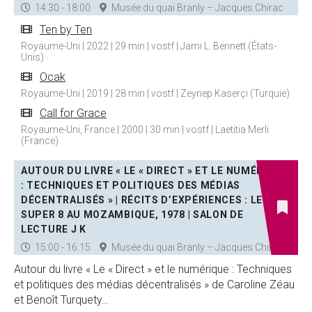
14:30 - 18:00
Musée du quai Branly – Jacques Chirac
Ten by Ten
Royaume-Uni | 2022 | 29 min | vostf | Jami L. Bennett (États-
Unis)
Ocak
Royaume-Uni | 2019 | 28 min | vostf | Zeynep Kaserçi (Turquie)
Call for Grace
Royaume-Uni, France | 2000 | 30 min | vostf | Laetitia Merli
(France)
AUTOUR DU LIVRE « LE « DIRECT » ET LE NUMÉRIQUE
: TECHNIQUES ET POLITIQUES DES MÉDIAS
DÉCENTRALISÉS » | RÉCITS D’EXPÉRIENCES : LE
SUPER 8 AU MOZAMBIQUE, 1978 | SALON DE
LECTURE J K
15:00 - 16:15
Musée du quai Branly – Jacques Chirac
Autour du livre « Le « Direct » et le numérique : Techniques
et politiques des médias décentralisés » de Caroline Zéau
et Benoît Turquety…