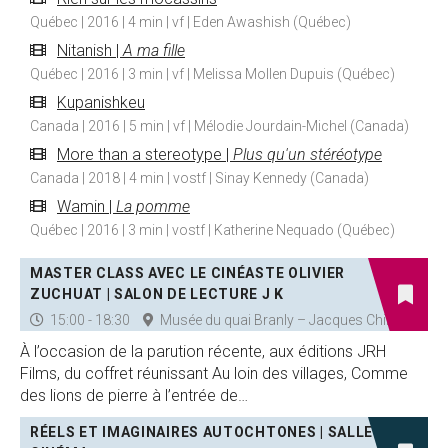
Québec | 2016 | 4 min | vf | Eden Awashish (Québec)
Nitanish |
A ma fille
Québec | 2016 | 3 min | vf | Melissa Mollen Dupuis (Québec)
Kupanishkeu
Canada | 2016 | 5 min | vf | Mélodie Jourdain-Michel (Canada)
More than a stereotype |
Plus qu'un stéréotype
Canada | 2018 | 4 min | vostf | Sinay Kennedy (Canada)
Wamin |
La pomme
Québec | 2016 | 3 min | vostf | Katherine Nequado (Québec)
MASTER CLASS AVEC LE CINÉASTE OLIVIER
ZUCHUAT | SALON DE LECTURE J K
15:00 - 18:30
Musée du quai Branly – Jacques Chirac
À l’occasion de la parution récente, aux éditions JRH
Films, du coffret réunissant Au loin des villages, Comme
des lions de pierre à l’entrée de…
RÉELS ET IMAGINAIRES AUTOCHTONES | SALLE DE