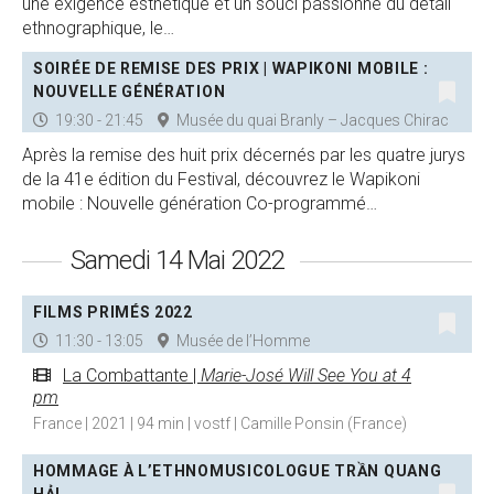
une exigence esthétique et un souci passionné du détail
ethnographique, le…
SOIRÉE DE REMISE DES PRIX | WAPIKONI MOBILE :
NOUVELLE GÉNÉRATION
19:30 - 21:45
Musée du quai Branly – Jacques Chirac
Après la remise des huit prix décernés par les quatre jurys
de la 41e édition du Festival, découvrez le Wapikoni
mobile : Nouvelle génération Co-programmé…
Samedi 14 Mai 2022
FILMS PRIMÉS 2022
11:30 - 13:05
Musée de l’Homme
La Combattante |
Marie-José Will See You at 4
pm
France | 2021 | 94 min | vostf | Camille Ponsin (France)
HOMMAGE À L’ETHNOMUSICOLOGUE TRẦN QUANG