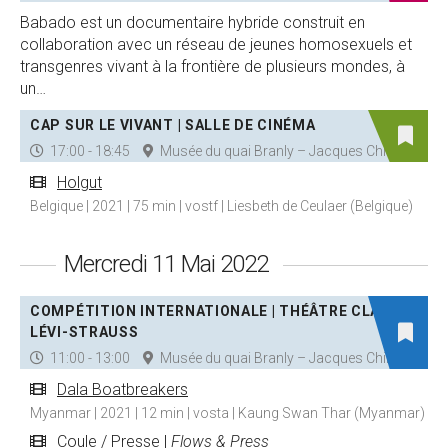
Babado est un documentaire hybride construit en
collaboration avec un réseau de jeunes homosexuels et
transgenres vivant à la frontière de plusieurs mondes, à
un…
CAP SUR LE VIVANT | SALLE DE CINÉMA
17:00 - 18:45
Musée du quai Branly – Jacques Chirac
Holgut
Belgique | 2021 | 75 min | vostf | Liesbeth de Ceulaer (Belgique)
Mercredi 11 Mai 2022
COMPÉTITION INTERNATIONALE | THÉÂTRE CLAUDE
LÉVI-STRAUSS
11:00 - 13:00
Musée du quai Branly – Jacques Chirac
Dala Boatbreakers
Myanmar | 2021 | 12 min | vosta | Kaung Swan Thar (Myanmar)
Coule / Presse |
Flows & Press