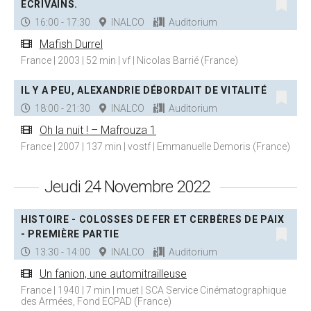
ÉCRIVAINS.
16:00 - 17:30
INALCO
Auditorium
Mafish Durrel
France | 2003 | 52 min | vf | Nicolas Barrié (France)
IL Y A PEU, ALEXANDRIE DÉBORDAIT DE VITALITÉ
18:00 - 21:30
INALCO
Auditorium
Oh la nuit ! – Mafrouza 1
France | 2007 | 137 min | vostf | Emmanuelle Demoris (France)
Jeudi 24 Novembre 2022
HISTOIRE - COLOSSES DE FER ET CERBÈRES DE PAIX
- PREMIÈRE PARTIE
13:30 - 14:00
INALCO
Auditorium
Un fanion, une automitrailleuse
France | 1940 | 7 min | muet | SCA Service Cinématographique
des Armées, Fond ECPAD (France)