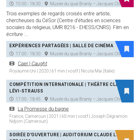
15:00 - 18:30
Musée du quai Branly – Jacques Chirac
Trois exemples de regards croisés entre artiste,
chercheuses du CéSor (Centre d’études en sciences
sociales du religieux, UMR 8216 - EHESS/CNRS). Film en
écriture :…
EXPÉRIENCES PARTAGÉES | SALLE DE CINÉMA
17:00 - 18:30
Musée du quai Branly – Jacques Chirac
Caer |
Caught
Royaume-Uni | 2020 | 61 min | vostf | Nicola Mai (Italie)
COMPÉTITION INTERNATIONALE | THÉÂTRE CLAUDE
LÉVI-STRAUSS
17:00 - 18:45
Musée du quai Branly – Jacques Chirac
La Promesse du bagne
France, Cameroun | 2021 | 60 min | vostf | Joseph Dégramon
Ndjom (Cameroun)
SOIRÉE D'OUVERTURE | AUDITORIUM CLAUDE LÉVI-