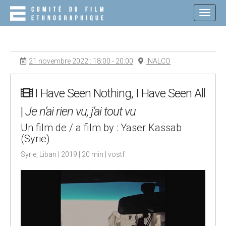
M
S
K
A
I
I
P
N
T
O
M
21 novembre 2022 : 18:00 - 20:00
INALCO
C
E
O
N
N
T
I Have Seen Nothing, I Have Seen All
U
E
|
Je n’ai rien vu, j’ai tout vu
N
T
Un film de / a film by : Yaser Kassab
(Syrie)
Syrie, Liban | 2019 | 20 min | vostf