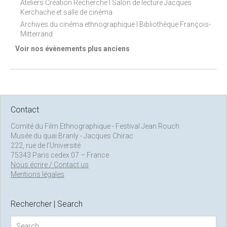
Ateliers Création Recherche I Salon de lecture Jacques
Kerchache et salle de cinéma
Archives du cinéma ethnographique I Bibliothèque François-
Mitterrand
Voir nos évènements plus anciens
Contact
Comité du Film Ethnographique - Festival Jean Rouch
Musée du quai Branly - Jacques Chirac
222, rue de l’Université
75343 Paris cedex 07 – France
Nous écrire / Contact us
Mentions légales
Rechercher | Search
S