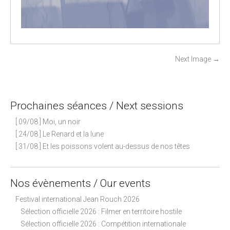
P
Next Image
→
o
s
t
Prochaines séances / Next sessions
n
[ 09/08 ] Moi, un noir
a
[ 24/08 ] Le Renard et la lune
v
[ 31/08 ] Et les poissons volent au-dessus de nos têtes
i
g
a
Nos évènements / Our events
t
Festival international Jean Rouch 2026
i
Sélection officielle 2026 : Filmer en territoire hostile
o
Sélection officielle 2026 : Compétition internationale