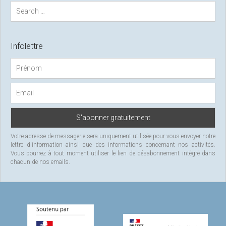
S
e
a
r
c
Infolettre
h
f
o
r
:
Votre adresse de messagerie sera uniquement utilisée pour vous envoyer notre
lettre d'information ainsi que des informations concernant nos activités.
Vous pourrez à tout moment utiliser le lien de désabonnement intégré dans
chacun de nos emails.