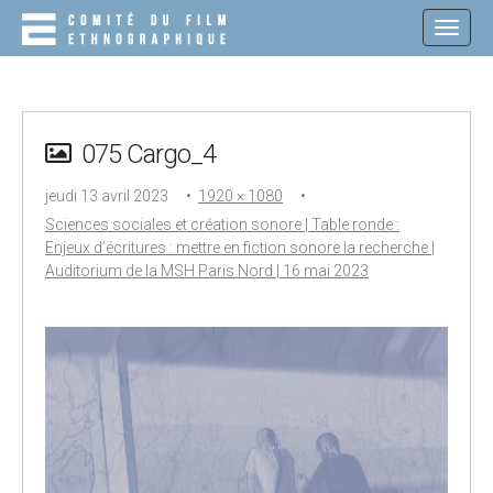
M
S
K
A
I
I
P
N
T
O
M
C
075 Cargo_4
E
O
N
N
jeudi 13 avril 2023
•
1920 × 1080
•
T
U
E
Sciences sociales et création sonore | Table ronde :
N
Enjeux d’écritures : mettre en fiction sonore la recherche |
T
Auditorium de la MSH Paris Nord | 16 mai 2023