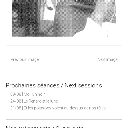
P
←
Previous Image
Next Image
→
o
s
t
Prochaines séances / Next sessions
n
[ 09/08 ] Moi, un noir
a
[ 24/08 ] Le Renard et la lune
v
[ 31/08 ] Et les poissons volent au-dessus de nos têtes
i
g
a