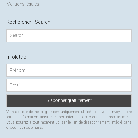
Mentions légales
Rechercher | Search
S
e
a
r
c
Infolettre
h
f
o
r
:
Votre adresse de messagerie sera uniquement utilisée pour vous envoyer notre
lettre d'information ainsi que des informations concernant nos activités.
Vous pourrez à tout moment utiliser le lien de désabonnement intégré dans
chacun de nos emails.