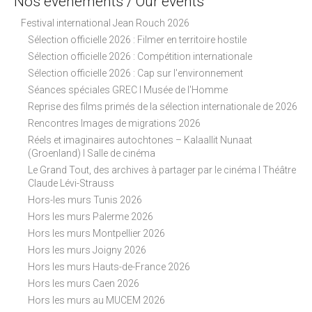
Nos évènements / Our events
t
Festival international Jean Rouch 2026
i
Sélection officielle 2026 : Filmer en territoire hostile
o
Sélection officielle 2026 : Compétition internationale
n
Sélection officielle 2026 : Cap sur l'environnement
Séances spéciales GREC I Musée de l'Homme
Reprise des films primés de la sélection internationale de 2026
Rencontres Images de migrations 2026
Réels et imaginaires autochtones – Kalaallit Nunaat
(Groenland) I Salle de cinéma
Le Grand Tout, des archives à partager par le cinéma I Théâtre
Claude Lévi-Strauss
Hors-les murs Tunis 2026
Hors les murs Palerme 2026
Hors les murs Montpellier 2026
Hors les murs Joigny 2026
Hors les murs Hauts-de-France 2026
Hors les murs Caen 2026
Hors les murs au MUCEM 2026