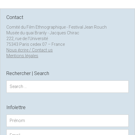
Contact
Comité du Film Ethnographique - Festival Jean Rouch
Musée du quai Branly - Jacques Chirac
222, rue de l’Université
75343 Paris cedex 07 – France
Nous écrire / Contact us
Mentions légales
Rechercher | Search
S
e
a
r
c
Infolettre
h
f
o
r
: