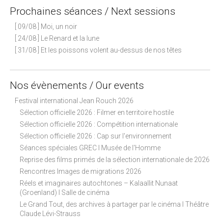
s
Prochaines séances / Next sessions
t
n
[ 09/08 ] Moi, un noir
a
[ 24/08 ] Le Renard et la lune
[ 31/08 ] Et les poissons volent au-dessus de nos têtes
v
i
g
Nos évènements / Our events
a
Festival international Jean Rouch 2026
t
Sélection officielle 2026 : Filmer en territoire hostile
i
Sélection officielle 2026 : Compétition internationale
o
Sélection officielle 2026 : Cap sur l'environnement
n
Séances spéciales GREC I Musée de l'Homme
Reprise des films primés de la sélection internationale de 2026
Rencontres Images de migrations 2026
Réels et imaginaires autochtones – Kalaallit Nunaat
(Groenland) I Salle de cinéma
Le Grand Tout, des archives à partager par le cinéma I Théâtre
Claude Lévi-Strauss