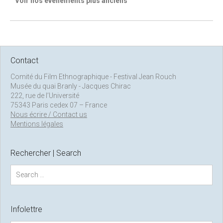
Voir nos évènements plus anciens
Contact
Comité du Film Ethnographique - Festival Jean Rouch
Musée du quai Branly - Jacques Chirac
222, rue de l’Université
75343 Paris cedex 07 – France
Nous écrire / Contact us
Mentions légales
Rechercher | Search
S
e
a
r
c
Infolettre
h