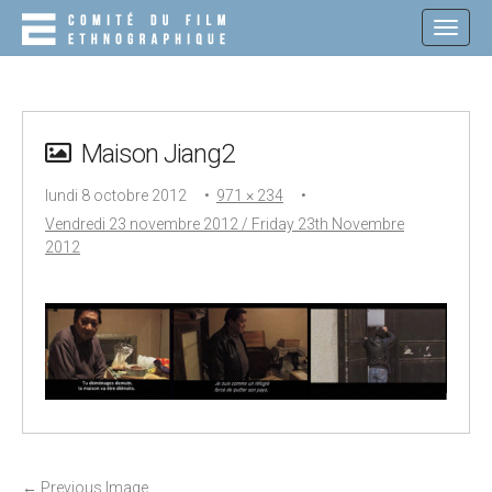
M
S
K
A
I
I
P
N
T
O
M
C
Maison Jiang2
E
O
N
N
lundi 8 octobre 2012
•
971 × 234
•
T
U
E
Vendredi 23 novembre 2012 / Friday 23th Novembre
N
2012
T
P
←
Previous Image