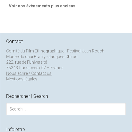
Voir nos évènements plus anciens
Contact
Comité du Film Ethnographique - Festival Jean Rouch
Musée du quai Branly - Jacques Chirac
222, rue de l’Université
75343 Paris cedex 07 – France
Nous écrire / Contact us
Mentions légales
Rechercher | Search
S
e
a
r
c
Infolettre