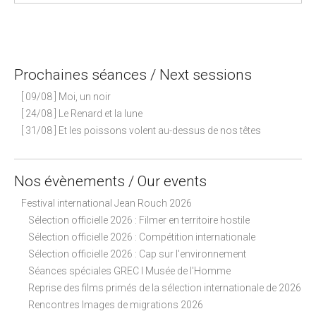
P
o
s
Prochaines séances / Next sessions
t
n
[ 09/08 ] Moi, un noir
a
[ 24/08 ] Le Renard et la lune
[ 31/08 ] Et les poissons volent au-dessus de nos têtes
v
i
g
Nos évènements / Our events
a
Festival international Jean Rouch 2026
t
Sélection officielle 2026 : Filmer en territoire hostile
i
Sélection officielle 2026 : Compétition internationale
o
Sélection officielle 2026 : Cap sur l'environnement
n
Séances spéciales GREC I Musée de l'Homme
Reprise des films primés de la sélection internationale de 2026
Rencontres Images de migrations 2026