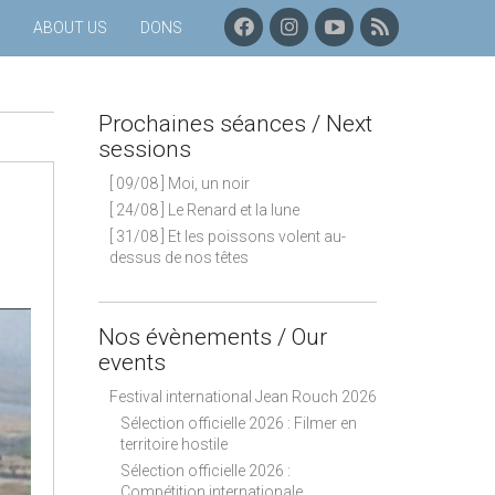
F
I
C
P
ABOUT US
DONS
A
N
H
R
C
S
A
O
E
T
Î
C
B
A
N
H
Prochaines séances / Next
O
G
E
A
O
R
Y
I
sessions
K
A
O
N
[ 09/08 ] Moi, un noir
M
U
E
T
S
[ 24/08 ] Le Renard et la lune
U
S
[ 31/08 ] Et les poissons volent au-
B
É
dessus de nos têtes
E
A
N
C
E
Nos évènements / Our
S
events
–
F
Festival international Jean Rouch 2026
L
Sélection officielle 2026 : Filmer en
U
territoire hostile
X
Sélection officielle 2026 :
R
Compétition internationale