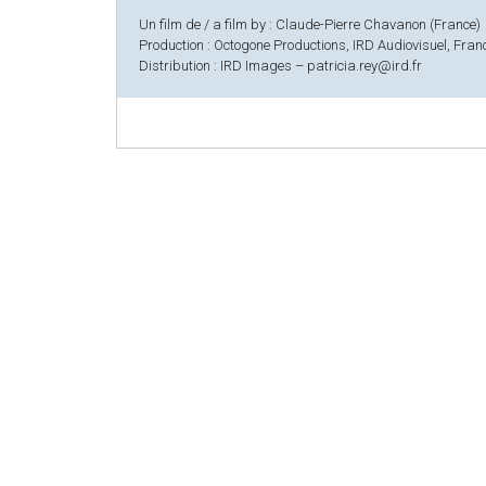
Un film de / a film by : Claude-Pierre Chavanon (France)
Production : Octogone Productions, IRD Audiovisuel, Fran
Distribution : IRD Images – patricia.rey@ird.fr