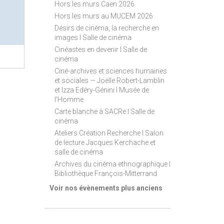
Hors les murs Caen 2026
Hors les murs au MUCEM 2026
Désirs de cinéma, la recherche en
images I Salle de cinéma
Cinéastes en devenir I Salle de
cinéma
Ciné-archives et sciences humaines
et sociales — Joëlle Robert-Lamblin
et Izza Edéry-Génini I Musée de
l'Homme
Carte blanche à SACRe I Salle de
cinéma
Ateliers Création Recherche I Salon
de lecture Jacques Kerchache et
salle de cinéma
Archives du cinéma ethnographique I
Bibliothèque François-Mitterrand
Voir nos évènements plus anciens