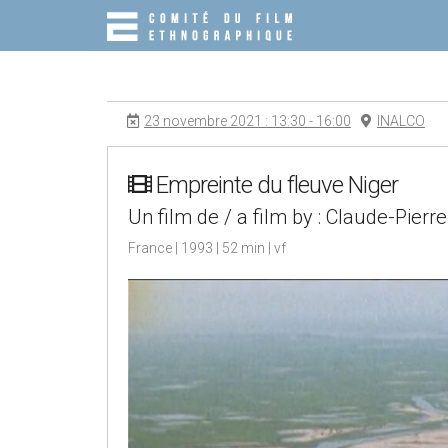
M
S
K
A
I
I
P
N
T
O
M
23 novembre 2021 : 13:30 - 16:00
INALCO
C
E
O
N
N
T
Empreinte du fleuve Niger
U
E
Un film de / a film by : Claude-Pier
N
T
France | 1993 | 52 min | vf