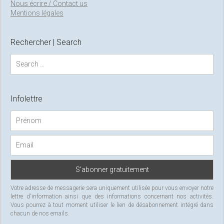
Nous écrire / Contact us
Mentions légales
Rechercher | Search
S
e
a
r
c
Infolettre
h
f
o
r
:
Votre adresse de messagerie sera uniquement utilisée pour vous envoyer notre
lettre d'information ainsi que des informations concernant nos activités.
Vous pourrez à tout moment utiliser le lien de désabonnement intégré dans
chacun de nos emails.