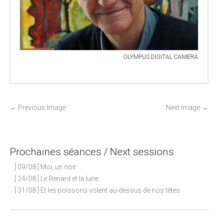
OLYMPUS DIGITAL CAMERA
P
←
Previous Image
Next Image
→
o
s
t
Prochaines séances / Next sessions
n
[ 09/08 ] Moi, un noir
a
[ 24/08 ] Le Renard et la lune
v
[ 31/08 ] Et les poissons volent au-dessus de nos têtes
i
g