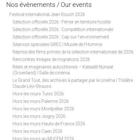
a
Nos évènements / Our events
t
Festival international Jean Rouch 2026
i
Sélection officielle 2026 : Filmer en territoire hostile
o
Sélection officielle 2026 : Compétition internationale
n
Sélection officielle 2026 : Cap sur l'environnement
Séances spéciales GREC I Musée de l'Homme
Reprise des films primés de la sélection internationale de 2026
Rencontres Images de migrations 2026
Réels et imaginaires autochtones – Kalaallit Nunaat
(Groenland) I Salle de cinéma
Le Grand Tout, des archives à partager par le cinéma I Théâtre
Claude Lévi-Strauss
Hors-les murs Tunis 2026
Hors les murs Palerme 2026
Hors les murs Montpellier 2026
Hors les murs Joigny 2026
Hors les murs Hauts-de-France 2026
Hors les murs Caen 2026
Hors les murs au MUCEM 2026