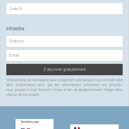
S
e
a
r
c
Infolettre
h
f
o
r
:
Votre adresse de messagerie sera uniquement utilisée pour vous envoyer notre
lettre d'information ainsi que des informations concernant nos activités.
Vous pourrez à tout moment utiliser le lien de désabonnement intégré dans
chacun de nos emails.