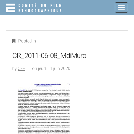
M
S
K
A
I
I
P
N
T
O
M
C
E
Posted in
O
N
N
T
CR_2011-06-08_MdiMuro
U
E
N
by
CFE
on
jeudi 11 juin 2020
T