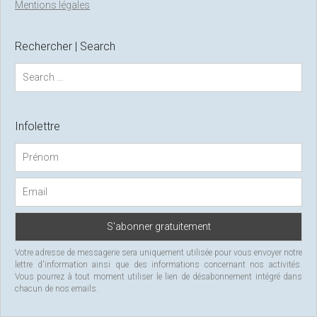
Mentions légales
Rechercher | Search
S
e
a
r
c
Infolettre
h
f
o
r
:
Votre adresse de messagerie sera uniquement utilisée pour vous envoyer notre
lettre d'information ainsi que des informations concernant nos activités.
Vous pourrez à tout moment utiliser le lien de désabonnement intégré dans
chacun de nos emails.