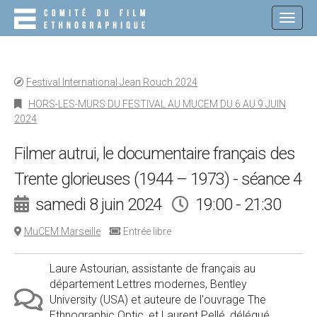
M
S
K
A
I
I
P
N
T
O
M
Festival International Jean Rouch 2024
C
E
O
HORS-LES-MURS DU FESTIVAL AU MUCEM DU 6 AU 9 JUIN
N
N
2024
T
U
E
Filmer autrui, le documentaire français des
N
T
Trente glorieuses (1944 – 1973) - séance 4
samedi 8 juin 2024
19:00 - 21:30
MuCEM Marseille
Entrée libre
Laure Astourian, assistante de français au
département Lettres modernes, Bentley
University (USA) et auteure de l'ouvrage The
Ethnographic Optic, et Laurent Pellé, délégué