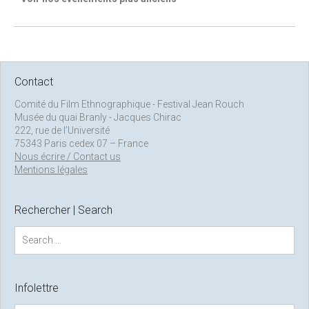
Contact
Comité du Film Ethnographique - Festival Jean Rouch
Musée du quai Branly - Jacques Chirac
222, rue de l’Université
75343 Paris cedex 07 – France
Nous écrire / Contact us
Mentions légales
Rechercher | Search
S
e
a
r
c
Infolettre
h