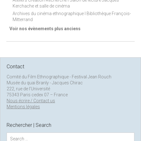
Ateliers Création Recherche I Salon de lecture Jacques
Kerchache et salle de cinéma
Archives du cinéma ethnographique I Bibliothèque François-
Mitterrand
Voir nos évènements plus anciens
Contact
Comité du Film Ethnographique - Festival Jean Rouch
Musée du quai Branly - Jacques Chirac
222, rue de l’Université
75343 Paris cedex 07 – France
Nous écrire / Contact us
Mentions légales
Rechercher | Search
S