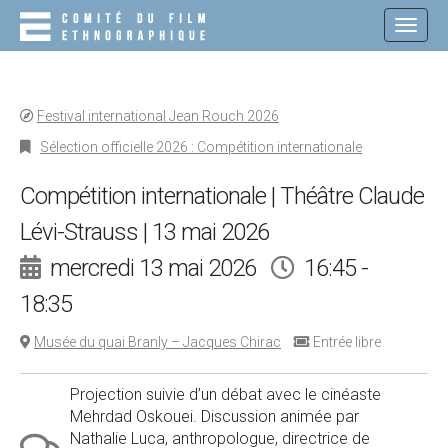
M
S
K
A
I
I
P
N
T
O
M
Festival international Jean Rouch 2026
C
E
O
Sélection officielle 2026 : Compétition internationale
N
N
T
U
Compétition internationale | Théâtre Claude
E
N
Lévi-Strauss | 13 mai 2026
T
mercredi 13 mai 2026
16:45 -
18:35
Musée du quai Branly – Jacques Chirac
Entrée libre
Projection suivie d’un débat avec le cinéaste
Mehrdad Oskouei. Discussion animée par
Nathalie Luca, anthropologue, directrice de