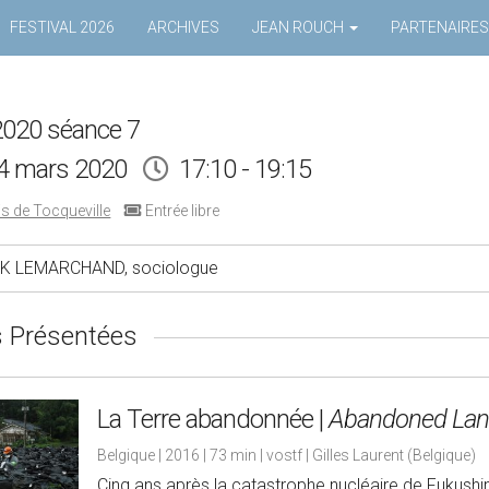
FESTIVAL 2026
ARCHIVES
JEAN ROUCH
PARTENAIRES
020 séance 7
4 mars 2020
17:10 - 19:15
is de Tocqueville
Entrée libre
K LEMARCHAND, sociologue
 Présentées
La Terre abandonnée |
Abandoned La
Belgique | 2016 | 73 min | vostf | Gilles Laurent (Belgique)
Cinq ans après la catastrophe nucléaire de Fukushi