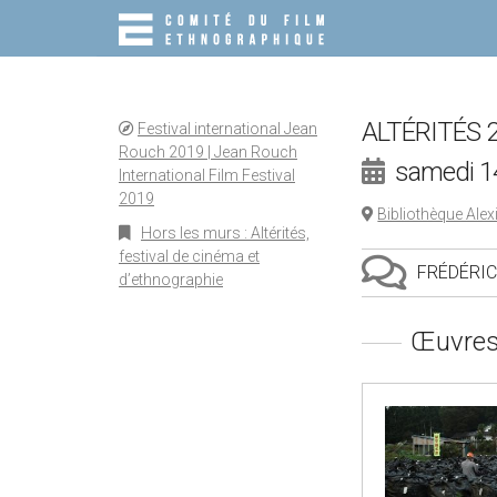
M
S
K
A
I
I
P
N
T
O
M
ALTÉRITÉS 2
Festival international Jean
C
E
Rouch 2019 | Jean Rouch
O
samedi 1
International Film Festival
N
N
T
2019
U
Bibliothèque Alex
E
Hors les murs : Altérités,
N
festival de cinéma et
T
FRÉDÉRIC
d’ethnographie
Œuvres