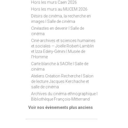
Hors les murs Caen 2026
Hors les murs au MUCEM 2026
Désirs de cinéma, la recherche en
images I Salle de cinéma
Cinéastes en devenir I Salle de
cinéma
Ciné-archives et sciences humaines
et sociales — Joëlle Robert-Lamblin
et Izza Edéry-Génini I Musée de
l'Homme
Carte blanche à SACRe I Salle de
cinéma
Ateliers Création Recherche I Salon
de lecture Jacques Kerchache et
salle de cinéma
Archives du cinéma ethnographique I
Bibliothèque François-Mitterrand
Voir nos évènements plus anciens