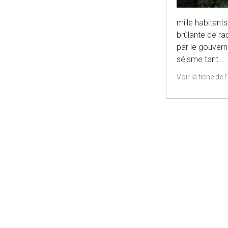
mille habitant
brûlante de ra
par le gouvern
séisme tant…
Voir la fiche de