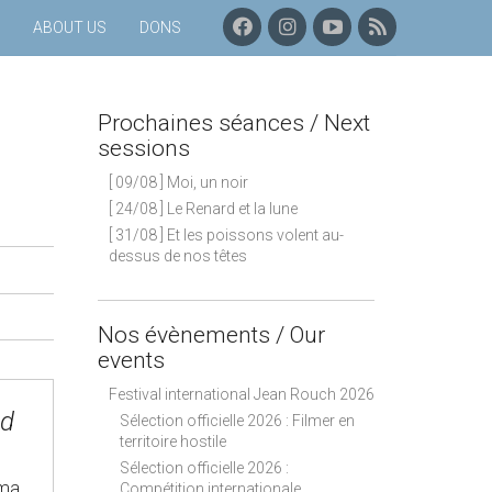
F
I
C
P
ABOUT US
DONS
A
N
H
R
C
S
A
O
E
T
Î
C
B
A
N
H
Prochaines séances / Next
O
G
E
A
O
R
Y
I
sessions
K
A
O
N
[ 09/08 ] Moi, un noir
M
U
E
T
S
[ 24/08 ] Le Renard et la lune
U
S
[ 31/08 ] Et les poissons volent au-
B
É
dessus de nos têtes
E
A
N
C
E
Nos évènements / Our
S
events
–
F
Festival international Jean Rouch 2026
L
nd
Sélection officielle 2026 : Filmer en
U
territoire hostile
X
Sélection officielle 2026 :
R
ma,
Compétition internationale