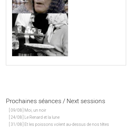
P
o
s
Prochaines séances / Next sessions
t
n
[ 09/08 ] Moi, un noir
a
[ 24/08 ] Le Renard et la lune
[ 31/08 ] Et les poissons volent au-dessus de nos têtes
v