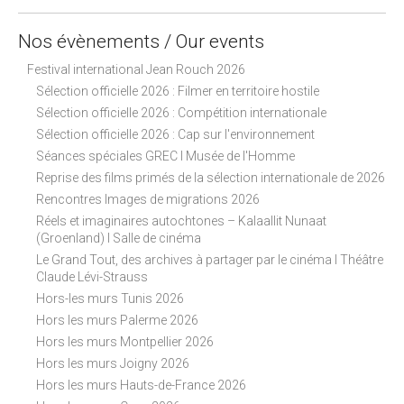
i
g
Nos évènements / Our events
a
Festival international Jean Rouch 2026
t
Sélection officielle 2026 : Filmer en territoire hostile
i
Sélection officielle 2026 : Compétition internationale
o
Sélection officielle 2026 : Cap sur l'environnement
n
Séances spéciales GREC I Musée de l'Homme
Reprise des films primés de la sélection internationale de 2026
Rencontres Images de migrations 2026
Réels et imaginaires autochtones – Kalaallit Nunaat
(Groenland) I Salle de cinéma
Le Grand Tout, des archives à partager par le cinéma I Théâtre
Claude Lévi-Strauss
Hors-les murs Tunis 2026
Hors les murs Palerme 2026
Hors les murs Montpellier 2026
Hors les murs Joigny 2026
Hors les murs Hauts-de-France 2026