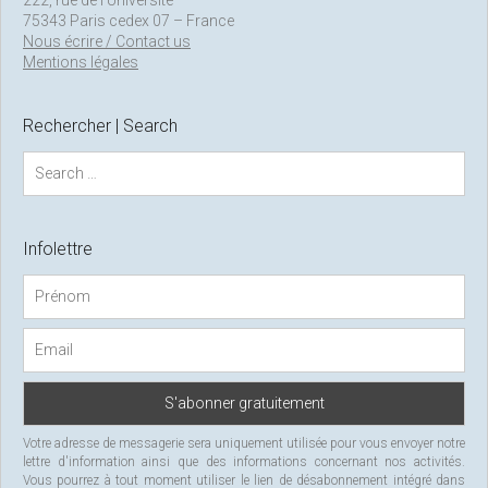
75343 Paris cedex 07 – France
Nous écrire / Contact us
Mentions légales
Rechercher | Search
S
e
a
r
c
Infolettre
h
f
o
r
:
Votre adresse de messagerie sera uniquement utilisée pour vous envoyer notre
lettre d'information ainsi que des informations concernant nos activités.
Vous pourrez à tout moment utiliser le lien de désabonnement intégré dans