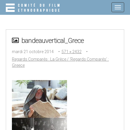
M
S
K
A
I
I
P
N
T
O
M
C
bandeauvertical_Grece
E
O
N
N
mardi 21 octobre 2014
•
571 × 2432
•
T
U
E
Regards Comparés : La Grèce / ‘Regards Comparés’ :
N
Greece
T