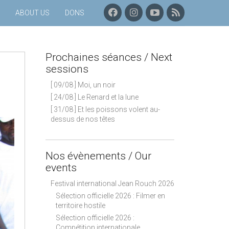
F
I
C
P
ABOUT US
DONS
A
N
H
R
C
S
A
O
E
T
Î
C
B
A
N
H
Prochaines séances / Next
O
G
E
A
O
R
Y
I
sessions
K
A
O
N
[ 09/08 ] Moi, un noir
M
U
E
T
S
[ 24/08 ] Le Renard et la lune
U
S
[ 31/08 ] Et les poissons volent au-
B
É
dessus de nos têtes
E
A
N
C
E
Nos évènements / Our
S
events
–
F
Festival international Jean Rouch 2026
L
Sélection officielle 2026 : Filmer en
U
territoire hostile
X
Sélection officielle 2026 :
R
Compétition internationale