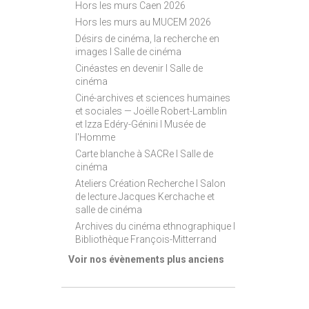
Hors les murs Caen 2026
Hors les murs au MUCEM 2026
Désirs de cinéma, la recherche en
images I Salle de cinéma
Cinéastes en devenir I Salle de
cinéma
Ciné-archives et sciences humaines
et sociales — Joëlle Robert-Lamblin
et Izza Edéry-Génini I Musée de
l'Homme
Carte blanche à SACRe I Salle de
cinéma
Ateliers Création Recherche I Salon
de lecture Jacques Kerchache et
salle de cinéma
Archives du cinéma ethnographique I
Bibliothèque François-Mitterrand
Voir nos évènements plus anciens