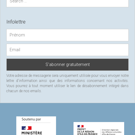
e
a
r
c
Infolettre
h
f
o
r
:
Votre adresse de messagerie sera uniquement utilisée pour vous envoyer notre
lettre d'information ainsi que des informations concernant nos activités.
Vous pourrez à tout moment utiliser le lien de désabonnement intégré dans
chacun de nos emails.