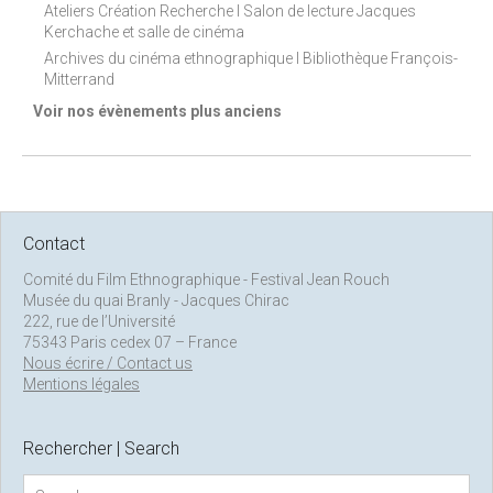
Ateliers Création Recherche I Salon de lecture Jacques
Kerchache et salle de cinéma
Archives du cinéma ethnographique I Bibliothèque François-
Mitterrand
Voir nos évènements plus anciens
Contact
Comité du Film Ethnographique - Festival Jean Rouch
Musée du quai Branly - Jacques Chirac
222, rue de l’Université
75343 Paris cedex 07 – France
Nous écrire / Contact us
Mentions légales
Rechercher | Search
S