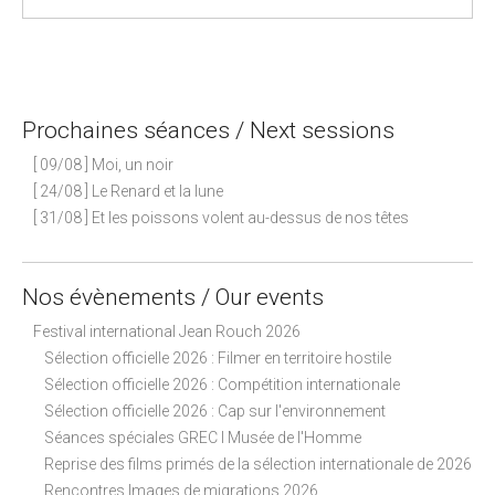
P
o
s
Prochaines séances / Next sessions
t
n
[ 09/08 ] Moi, un noir
a
[ 24/08 ] Le Renard et la lune
[ 31/08 ] Et les poissons volent au-dessus de nos têtes
v
i
g
Nos évènements / Our events
a
Festival international Jean Rouch 2026
t
Sélection officielle 2026 : Filmer en territoire hostile
i
Sélection officielle 2026 : Compétition internationale
o
Sélection officielle 2026 : Cap sur l'environnement
n
Séances spéciales GREC I Musée de l'Homme
Reprise des films primés de la sélection internationale de 2026
Rencontres Images de migrations 2026