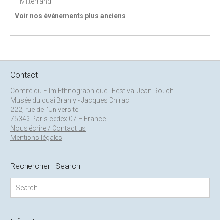
Mitterrand
Voir nos évènements plus anciens
Contact
Comité du Film Ethnographique - Festival Jean Rouch
Musée du quai Branly - Jacques Chirac
222, rue de l’Université
75343 Paris cedex 07 – France
Nous écrire / Contact us
Mentions légales
Rechercher | Search
S
e
a
r
c