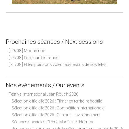
P
o
s
Prochaines séances / Next sessions
t
n
[ 09/08 ] Moi, un noir
a
[ 24/08 ] Le Renard et la lune
[ 31/08 ] Et les poissons volent au-dessus de nos têtes
v
i
g
Nos évènements / Our events
a
Festival international Jean Rouch 2026
t
Sélection officielle 2026 : Filmer en territoire hostile
i
Sélection officielle 2026 : Compétition internationale
o
Sélection officielle 2026 : Cap sur l'environnement
n
Séances spéciales GREC I Musée de l'Homme
Reprise des films primés de la sélection internationale de 2026