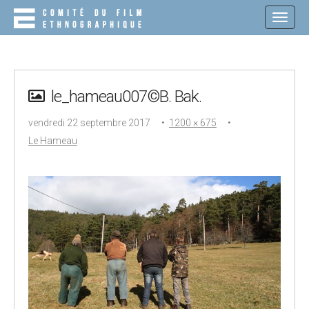
M
S
K
A
I
I
P
N
T
O
M
C
le_hameau007©B. Bak.
E
O
N
N
vendredi 22 septembre 2017
•
1200 × 675
•
T
U
E
Le Hameau
N
T