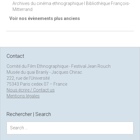
Archives du cinéma ethnographique I Bibliothèque François-
Mitterrand
Voir nos évènements plus anciens
Contact
Comité du Film Ethnographique - Festival Jean Rouch
Musée du quai Branly - Jacques Chirac
222, rue de l’Université
75343 Paris cedex 07 – France
Nous écrire / Contact us
Mentions légales
Rechercher | Search
S
e
a