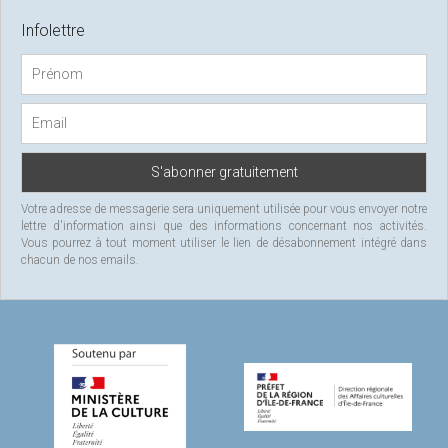
r
c
Infolettre
h
f
o
r
:
Votre adresse de messagerie sera uniquement utilisée pour vous envoyer notre
lettre d'information ainsi que des informations concernant nos activités.
Vous pourrez à tout moment utiliser le lien de désabonnement intégré dans
chacun de nos emails.