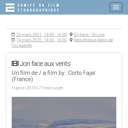
M
S
K
A
I
I
P
N
T
O
M
20 mars 2021 : 14:00 - 16:00
En ligne / On Line
C
E
14 mars 2020 : 14:00 - 16:00
Bibliothèque Alexis de
O
Tocqueville
N
N
T
U
E
N
Jon face aux vents
T
Un film de / a film by : Corto Fajal
(France)
France | 2010 | 77 min | vostf