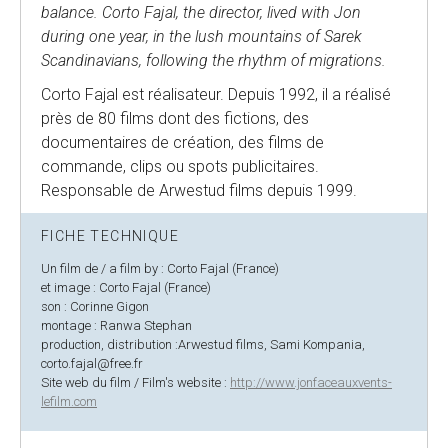
balance. Corto Fajal, the director, lived with Jon
during one year, in the lush mountains of Sarek
Scandinavians, following the rhythm of migrations.
Corto Fajal est réalisateur. Depuis 1992, il a réalisé
près de 80 films dont des fictions, des
documentaires de création, des films de
commande, clips ou spots publicitaires.
Responsable de Arwestud films depuis 1999.
FICHE TECHNIQUE
Un film de / a film by : Corto Fajal (France)
et image : Corto Fajal (France)
son : Corinne Gigon
montage : Ranwa Stephan
production, distribution :Arwestud films, Sami Kompania,
corto.fajal@free.fr
Site web du film / Film's website :
http://www.jonfaceauxvents-
lefilm.com