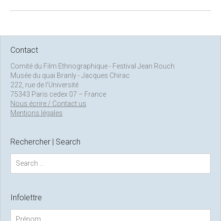
Contact
Comité du Film Ethnographique - Festival Jean Rouch
Musée du quai Branly - Jacques Chirac
222, rue de l’Université
75343 Paris cedex 07 – France
Nous écrire / Contact us
Mentions légales
Rechercher | Search
S
e
a
r
c
Infolettre
h
f