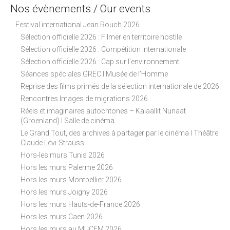
g
Nos évènements / Our events
a
Festival international Jean Rouch 2026
t
Sélection officielle 2026 : Filmer en territoire hostile
i
Sélection officielle 2026 : Compétition internationale
o
Sélection officielle 2026 : Cap sur l'environnement
n
Séances spéciales GREC I Musée de l'Homme
Reprise des films primés de la sélection internationale de 2026
Rencontres Images de migrations 2026
Réels et imaginaires autochtones – Kalaallit Nunaat
(Groenland) I Salle de cinéma
Le Grand Tout, des archives à partager par le cinéma I Théâtre
Claude Lévi-Strauss
Hors-les murs Tunis 2026
Hors les murs Palerme 2026
Hors les murs Montpellier 2026
Hors les murs Joigny 2026
Hors les murs Hauts-de-France 2026
Hors les murs Caen 2026
Hors les murs au MUCEM 2026