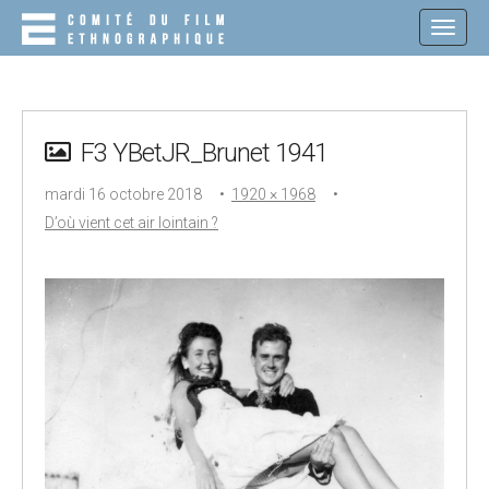
M
S
K
A
I
I
P
N
T
O
M
C
F3 YBetJR_Brunet 1941
E
O
N
N
mardi 16 octobre 2018
•
1920 × 1968
•
T
U
E
D’où vient cet air lointain ?
N
T