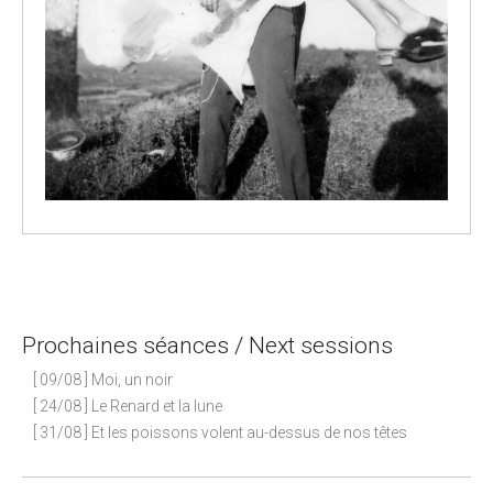
P
o
s
Prochaines séances / Next sessions
t
n
[ 09/08 ] Moi, un noir
a
[ 24/08 ] Le Renard et la lune
[ 31/08 ] Et les poissons volent au-dessus de nos têtes
v
i