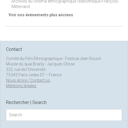
Archives du cinéma ethnographique I Bibliothèque François-
Mitterrand
Voir nos évènements plus anciens
Contact
Comité du Film Ethnographique - Festival Jean Rouch
Musée du quai Branly - Jacques Chirac
222, rue de l’Université
75343 Paris cedex 07 – France
Nous écrire / Contact us
Mentions légales
Rechercher | Search
S
e
a
r