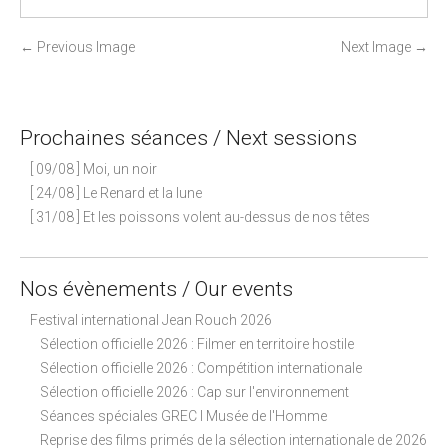
P
←
Previous Image
Next Image
→
o
s
t
Prochaines séances / Next sessions
n
[ 09/08 ] Moi, un noir
a
[ 24/08 ] Le Renard et la lune
v
[ 31/08 ] Et les poissons volent au-dessus de nos têtes
i
g
a
Nos évènements / Our events
t
Festival international Jean Rouch 2026
i
Sélection officielle 2026 : Filmer en territoire hostile
o
Sélection officielle 2026 : Compétition internationale
n
Sélection officielle 2026 : Cap sur l'environnement
Séances spéciales GREC I Musée de l'Homme
Reprise des films primés de la sélection internationale de 2026