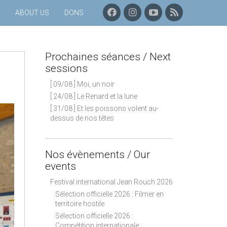
F
I
C
P
ABOUT US
DONS
A
N
H
R
C
S
A
O
E
T
Î
C
B
A
N
H
Prochaines séances / Next
O
G
E
A
O
R
Y
I
sessions
K
A
O
N
[ 09/08 ] Moi, un noir
M
U
E
T
S
[ 24/08 ] Le Renard et la lune
U
S
[ 31/08 ] Et les poissons volent au-
B
É
dessus de nos têtes
E
A
N
C
E
Nos évènements / Our
S
events
–
F
Festival international Jean Rouch 2026
L
Sélection officielle 2026 : Filmer en
U
territoire hostile
X
Sélection officielle 2026 :
R
Compétition internationale