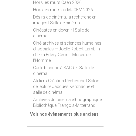
Hors les murs Caen 2026
Hors les murs au MUCEM 2026
Désirs de cinéma, la recherche en
images I Salle de cinéma
Cinéastes en devenir I Salle de
cinéma
Ciné-archives et sciences humaines
et sociales — Joëlle Robert-Lamblin
et Izza Edéry-Génini I Musée de
l'Homme
Carte blanche à SACRe I Salle de
cinéma
Ateliers Création Recherche I Salon
de lecture Jacques Kerchache et
salle de cinéma
Archives du cinéma ethnographique I
Bibliothèque François-Mitterrand
Voir nos évènements plus anciens