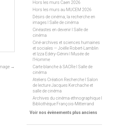
Hors les murs Caen 2026
Hors les murs au MUCEM 2026
Désirs de cinéma, la recherche en
images I Salle de cinéma
Cinéastes en devenir I Salle de
cinéma
Ciné-archives et sciences humaines
et sociales — Joëlle Robert-Lamblin
et Izza Edéry-Génini I Musée de
l'Homme
Carte blanche à SACRe I Salle de
Image
→
cinéma
Ateliers Création Recherche I Salon
de lecture Jacques Kerchache et
salle de cinéma
Archives du cinéma ethnographique I
Bibliothèque François-Mitterrand
Voir nos évènements plus anciens