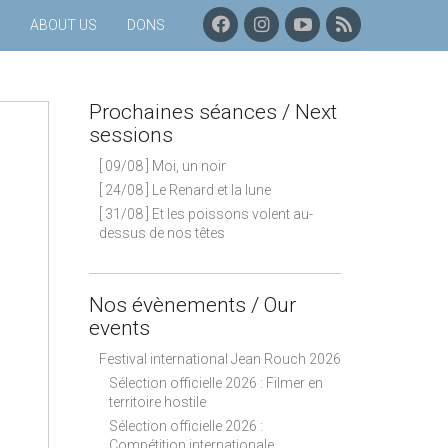
F
I
C
P
ABOUT US
DONS
A
N
H
R
C
S
A
O
E
T
Î
C
B
A
N
H
Prochaines séances / Next
O
G
E
A
O
R
Y
I
sessions
K
A
O
N
[ 09/08 ] Moi, un noir
M
U
E
T
S
[ 24/08 ] Le Renard et la lune
U
S
[ 31/08 ] Et les poissons volent au-
B
É
dessus de nos têtes
E
A
N
C
E
Nos évènements / Our
S
events
–
F
Festival international Jean Rouch 2026
L
Sélection officielle 2026 : Filmer en
U
territoire hostile
X
Sélection officielle 2026 :
R
Compétition internationale