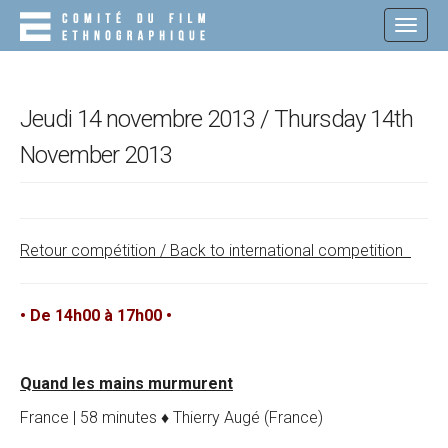
M
S
K
A
I
I
P
N
T
O
M
Jeudi 14 novembre 2013 / Thursday 14th
C
E
O
November 2013
N
N
T
U
E
N
T
Retour compétition / Back to international competition
• De 14h00 à 17h00 •
Quand les mains murmurent
France | 58 minutes ♦ Thierry Augé (France)