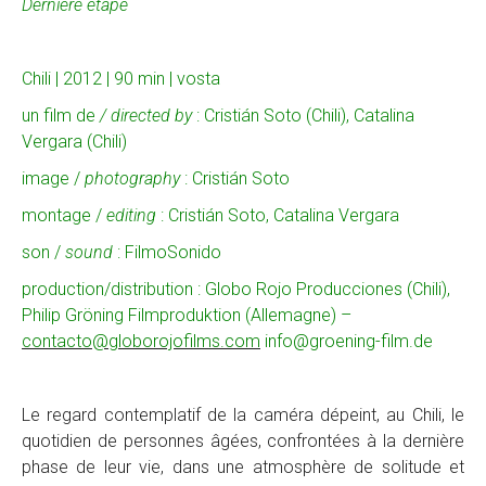
Dernière étape
Chili | 2012 | 90 min | vosta
un film de
/ directed by
: Cristián Soto (Chili), Catalina
Vergara (Chili)
image /
photography
: Cristián Soto
montage /
editing
: Cristián Soto, Catalina Vergara
son /
sound
: FilmoSonido
production/distribution : Globo Rojo Producciones (Chili),
Philip Gröning Filmproduktion (Allemagne) –
contacto@globorojofilms.com
info@groening-film.de
Le regard contemplatif de la caméra dépeint, au Chili, le
quotidien de personnes âgées, confrontées à la dernière
phase de leur vie, dans une atmosphère de solitude et