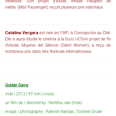
vieillesse. Son projet d’étude, intitulé
Pasajero de
niebla
(
Mist Passenger
), reçoit plusieurs prix nationaux.
Catalina Vergara
est née en 1981 à Concepción au Chili.
Elle a aussi étudié le cinéma à la
Duoc UC
Son projet de fin
d’étude,
Mujeres del Silencio
(
Silent Women
), a reçu de
nombreux prix dans des festivals internationaux.
Gulabi Gang
Inde | 2012 | 97 min | vosta
un film de
/ directed by
: Nishtha Jain (Inde)
image /
photography
: Rakesh Haridas, Torstein Grude