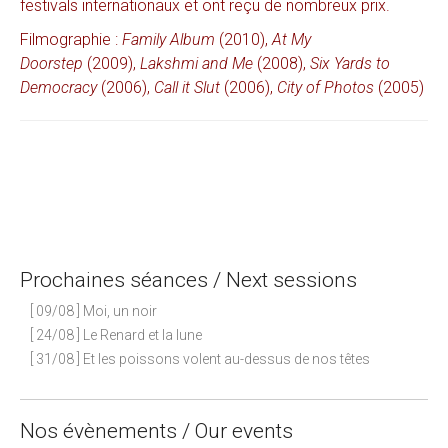
festivals internationaux et ont reçu de nombreux prix.
Filmographie :
Family Album
(2010),
At My
Doorstep
(2009),
Lakshmi and Me
(2008),
Six Yards to
Democracy
(2006),
Call it Slut
(2006),
City of Photos
(2005)
Prochaines séances / Next sessions
[ 09/08 ] Moi, un noir
[ 24/08 ] Le Renard et la lune
[ 31/08 ] Et les poissons volent au-dessus de nos têtes
Nos évènements / Our events