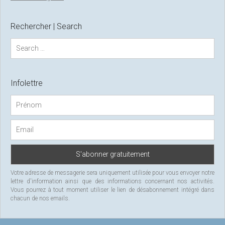
Rechercher | Search
S
e
a
r
c
Infolettre
h
f
o
r
:
Votre adresse de messagerie sera uniquement utilisée pour vous envoyer notre
lettre d'information ainsi que des informations concernant nos activités.
Vous pourrez à tout moment utiliser le lien de désabonnement intégré dans
chacun de nos emails.