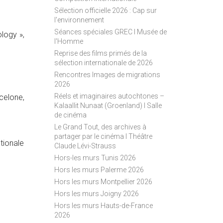
S
Sélection officielle 2026 : Cap sur
S
l'environnement
Séances spéciales GREC I Musée de
logy »,
l'Homme
Reprise des films primés de la
sélection internationale de 2026
Rencontres Images de migrations
2026
Réels et imaginaires autochtones –
celone,
Kalaallit Nunaat (Groenland) I Salle
de cinéma
Le Grand Tout, des archives à
partager par le cinéma I Théâtre
tionale
Claude Lévi-Strauss
Hors-les murs Tunis 2026
Hors les murs Palerme 2026
Hors les murs Montpellier 2026
Hors les murs Joigny 2026
Hors les murs Hauts-de-France
2026