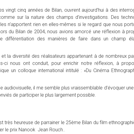
ingt cinq années de Bilan, ouvrent aujourd’hui à des interro
 comme sur la nature des champs d’investigations. Des techn
lles n’apportent rien en elles-mêmes si le regard que nous port
Lors du Bilan de 2004, nous avions amorcé une réflexion à pr
re différentiation des manières de faire dans un champ él
 la diversité des réalisateurs appartenant à de nombreux pa
-ci nous ont conduit, pour enrichir notre réflexion, à prop
que un colloque international intitulé : »Du Cinéma Ethnograp
e audiovisuelle, il me semble plus vraissemblable d’évoquer une 
viés de participer le plus largement possible.
rès heureuse de parrainer le 25ème Bilan du film ethnographi
ter le prix Nanook Jean Rouch..