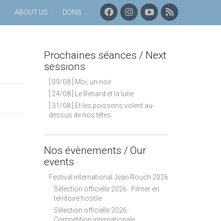
F
I
C
P
ABOUT US
DONS
A
N
H
R
C
S
A
O
E
T
Î
C
B
A
N
H
Prochaines séances / Next
O
G
E
A
O
R
Y
I
sessions
K
A
O
N
[ 09/08 ] Moi, un noir
M
U
E
T
S
[ 24/08 ] Le Renard et la lune
U
S
[ 31/08 ] Et les poissons volent au-
B
É
dessus de nos têtes
E
A
N
C
E
Nos évènements / Our
S
events
–
F
Festival international Jean Rouch 2026
L
Sélection officielle 2026 : Filmer en
U
territoire hostile
X
Sélection officielle 2026 :
R
Compétition internationale