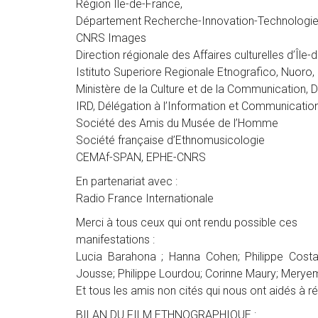
Région Ile-de-France,
Département Recherche-Innovation-Technologi
CNRS Images
Direction régionale des Affaires culturelles d’Île
Istituto Superiore Regionale Etnografico, Nuoro, I
Ministère de la Culture et de la Communication, Di
IRD, Délégation à l’Information et Communicatio
Société des Amis du Musée de l’Homme
Société française d’Ethnomusicologie
CEMAf-SPAN, EPHE-CNRS
En partenariat avec :
Radio France Internationale
Merci à tous ceux qui ont rendu possible ces
manifestations :
Lucia Barahona ; Hanna Cohen; Philippe Costa
Jousse; Philippe Lourdou; Corinne Maury; Meryem
Et tous les amis non cités qui nous ont aidés à ré
BILAN DU FILM ETHNOGRAPHIQUE :