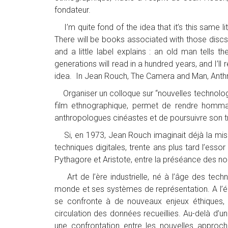
fondateur.
I’m quite fond of the idea that it’s this same li
There will be books associated with those discs th
and a little label explains : an old man tells t
generations will read in a hundred years, and I’ll 
idea. In Jean Rouch, The Camera and Man, Anthr
Organiser un colloque sur “nouvelles technologi
film ethnographique, permet de rendre homma
anthropologues cinéastes et de poursuivre son tr
Si, en 1973, Jean Rouch imaginait déjà la mis
techniques digitales, trente ans plus tard l’ess
Pythagore et Aristote, entre la préséance des n
Art de l’ère industrielle, né à l’âge des techn
monde et ses systèmes de représentation. A l’épo
se confronte à de nouveaux enjeux éthiques, 
circulation des données recueillies. Au-delà d
une confrontation entre les nouvelles approch