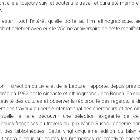
 elle a toujours suivi et soutenu le travail et qui a été membre
s .
er tout l’intérêt qu’elle porte au film ethnographique, ai
h et célébrer avec eux le 25ème anniversaire de cette manifest
n – direction du Livre et de la Lecture –apporte, depuis près d
e crée en 1982 par le cinéaste et ethnographe Jean Rouch. En so
tivité des cultures et observer la réciprocité des regards, la d
nt des travaux du cercle international des chercheurs et des ci
visuelle, à faire découvrir une sélection exigeante de c
èques françaises au travers du prix Mario Ruspoli décerné par 
des bibliothèques. Cette vingt-cinquième édition du Bilan 
h, tiendra à coup sûr toutes les promesses de créativité chère