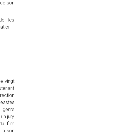
 de son
der les
ation
e vingt
utenant
irection
néastes
e genre
un jury
du film
s à son