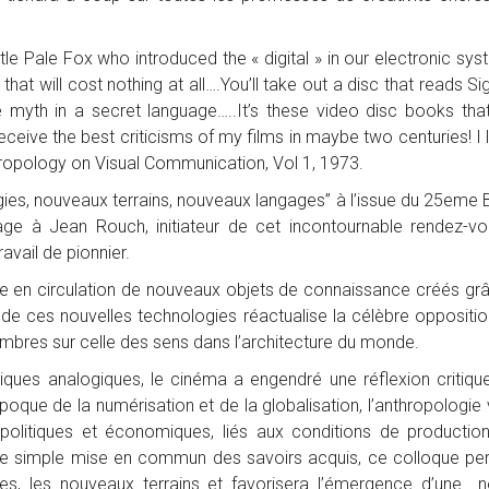
ttle Pale Fox who introduced the « digital » in our electronic sy
at will cost nothing at all….You’ll take out a disc that reads Si
he myth in a secret language…..It’s these video disc books that
receive the best criticisms of my films in maybe two centuries! I l
opology on Visual Communication, Vol 1, 1973.
es, nouveaux terrains, nouveaux langages” à l’issue du 25eme B
ge à Jean Rouch, initiateur de cet incontournable rendez-v
avail de pionnier.
e en circulation de nouveaux objets de connaissance créés gr
or de ces nouvelles technologies réactualise la célèbre oppositio
ombres sur celle des sens dans l’architecture du monde.
iques analogiques, le cinéma a engendré une réflexion critique
que de la numérisation et de la globalisation, l’anthropologie v
politiques et économiques, liés aux conditions de productio
’une simple mise en commun des savoirs acquis, ce colloque pe
es, les nouveaux terrains et favorisera l’émergence d’une n