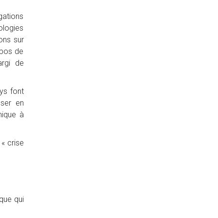
gations
ologies
ons sur
opos de
argi de
ys font
oser en
hique à
« crise
que qui