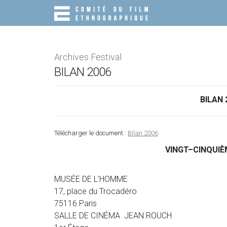
M
S
K
A
I
I
P
N
T
O
M
Archives Festival
C
E
BILAN 2006
O
N
N
T
U
BILAN 
E
N
T
Télécharger le document :
Bilan 2006
VINGT–CINQUIÈ
MUSÉE DE L’HOMME
17, place du Trocadéro
75116 Paris
SALLE DE CINÉMA JEAN ROUCH