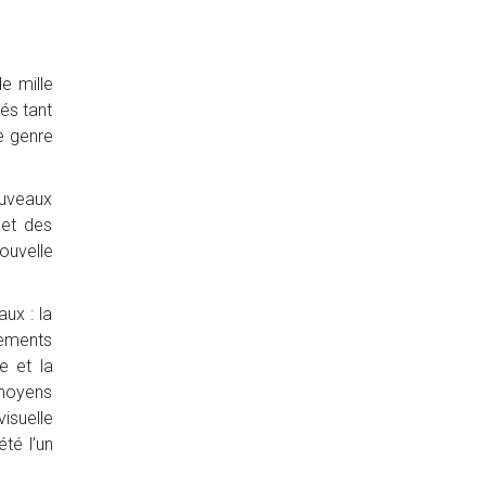
e mille
és tant
e genre
ouveaux
 et des
ouvelle
ux : la
tements
e et la
 moyens
isuelle
té l’un