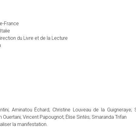
e
-de-France
talie
rection du Livre et de la Lecture
n
ntini; Aminatou Échard; Christine Louveau de la Guigneraye;
 Ouertani; Vincent Papougnot; Élise Sintès; Smaranda Trifan
aliser la manifestation.