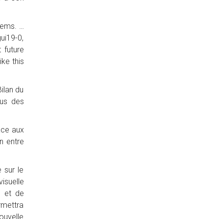
stems. …
gui19-0,
 future
ike this
ilan du
ous des
âce aux
n entre
 sur le
isuelle
n et de
rmettra
ouvelle