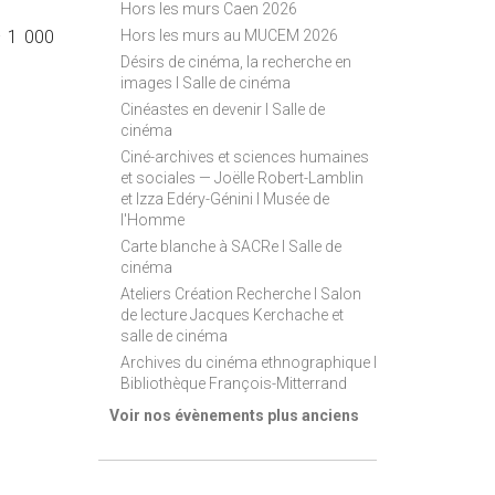
Hors les murs Caen 2026
– 1 000
Hors les murs au MUCEM 2026
Désirs de cinéma, la recherche en
images I Salle de cinéma
Cinéastes en devenir I Salle de
cinéma
Ciné-archives et sciences humaines
et sociales — Joëlle Robert-Lamblin
et Izza Edéry-Génini I Musée de
l'Homme
Carte blanche à SACRe I Salle de
cinéma
Ateliers Création Recherche I Salon
de lecture Jacques Kerchache et
salle de cinéma
Archives du cinéma ethnographique I
Bibliothèque François-Mitterrand
Voir nos évènements plus anciens