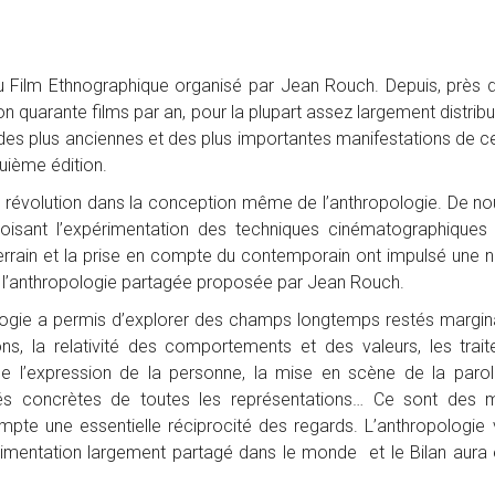
Film Ethnographique organisé par Jean Rouch. Depuis, près d
quarante films par an, pour la plupart assez largement distribu
e des plus anciennes et des plus importantes manifestations de c
uième édition.
 révolution dans la conception même de l’anthropologie. De n
oisant l’expérimentation des techniques cinématographiques
terrain et la prise en compte du contemporain ont impulsé une n
 l’anthropologie partagée proposée par Jean Rouch.
ie a permis d’explorer des champs longtemps restés margina
ns, la relativité des comportements et des valeurs, les trai
de l’expression de la personne, la mise en scène de la parol
tés concrètes de toutes les représentations… Ce sont des
te une essentielle réciprocité des regards. L’anthropologie v
mentation largement partagé dans le monde et le Bilan aura é