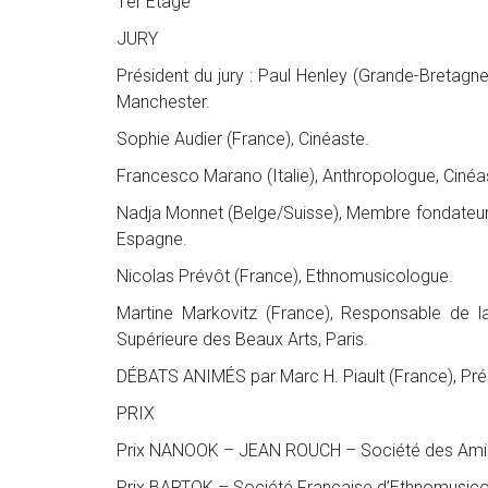
1er Étage
JURY
Président du jury : Paul Henley (Grande-Bretagne
Manchester.
Sophie Audier (France), Cinéaste.
Francesco Marano (Italie), Anthropologue, Cinéast
Nadja Monnet (Belge/Suisse), Membre fondateur 
Espagne.
Nicolas Prévôt (France), Ethnomusicologue.
Martine Markovitz (France), Responsable de l
Supérieure des Beaux Arts, Paris.
DÉBATS ANIMÉS par Marc H. Piault (France), Pré
PRIX
Prix NANOOK – JEAN ROUCH – Société des Amis
Prix BARTOK – Société Française d’Ethnomusico