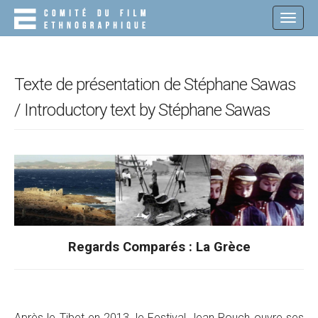
M
S
K
A
I
I
P
N
T
O
M
Texte de présentation de Stéphane Sawas
C
E
O
/ Introductory text by Stéphane Sawas
N
N
T
U
E
N
T
Regards Comparés : La Grèce
Après le Tibet en 2013, le Festival Jean Rouch ouvre ses