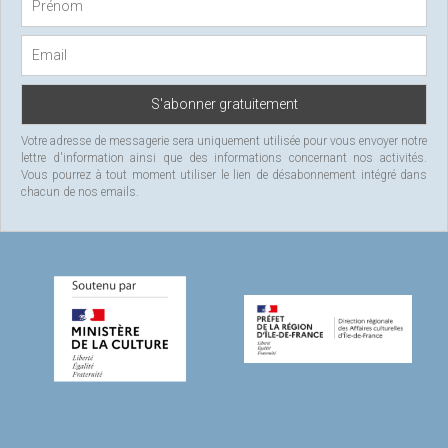
o
r
:
Votre adresse de messagerie sera uniquement utilisée pour vous envoyer notre
lettre d'information ainsi que des informations concernant nos activités.
Vous pourrez à tout moment utiliser le lien de désabonnement intégré dans
chacun de nos emails.