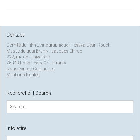
Contact
Comité du Film Ethnographique - Festival Jean Rouch
Musée du quai Branly - Jacques Chirac
222, rue de l’Université
75343 Paris cedex 07 – France
Nous écrire / Contact us
Mentions légales
Rechercher | Search
S
e
a
r
c
Infolettre
h
f