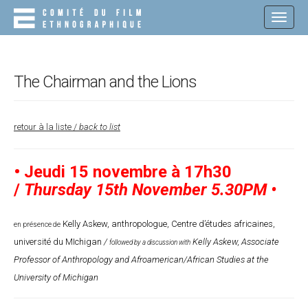
M
S
K
A
I
I
P
N
T
O
M
The Chairman and the Lions
C
E
O
N
N
T
retour à la liste
/
back to list
U
E
N
T
•
Jeudi 15 novembre à 17h30
/
Thursday 15th November 5.30PM
•
Kelly Askew, anthropologue, Centre d’études africaines,
en présence de
université du MIchigan
/
Kelly Askew, Associate
followed by a discussion
with
Professor of Anthropology and Afroamerican/African Studies at the
University of Michigan