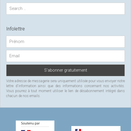
S
e
a
r
c
Infolettre
h
f
o
r
:
Votre adresse de messagerie sera uniquement utilisée pour vous envoyer notre
lettre d'information ainsi que des informations concernant nos activités.
Vous pourrez à tout moment utiliser le lien de désabonnement intégré dans
chacun de nos emails.