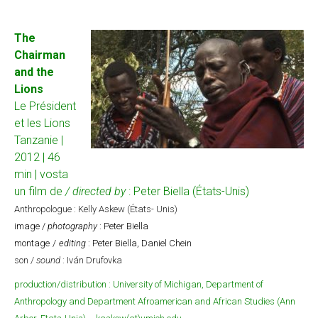
The
Chairman
and the
Lions
Le Président
et les Lions
Tanzanie |
2012 | 46
min | vosta
un film de
/ directed by
: Peter Biella (États-Unis)
Anthropologue : Kelly Askew (États- Unis)
image /
photography
: Peter Biella
montage
/
editing
: Peter Biella, Daniel Chein
son /
sound
: Iván Drufovka
production/distribution : University of Michigan, Department of
Anthropology and Department Afroamerican and African Studies (Ann