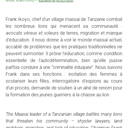
Arbor, Etats-Unis) –
kaskew(at)umich.edu
Frank Ikoyo, chef d’un village massaï de Tanzanie combat
les nombreux lions qui menacent sa communauté :
avocats véreux et voleurs de terres, migration et manque
d’éducation. Il nous donne à voir le monde massaï actuel,
accablé de problèmes que les pratiques traditionnelles ne
peuvent surmonter. Il prône l’éducation, comme condition
essentielle de l’autodétermination, bien qu’elle puisse
parfois conduire à une “criminalité éduquée”. Nous suivons
Frank dans ses fonctions : incitation des femmes à
scolariser leurs filles, interrogatoire d’espions au cours
d’un procès, demande de soutien à un aîné de renom pour
la formation des jeunes guerriers à la chasse au lion.
The Maasai leader of a Tanzanian village battles many lions
that threaten his community – shyster lawyers, land
grabbers, migration, and lack of education. Chairman Frank