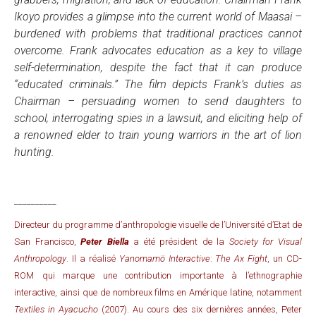
Ikoyo provides a glimpse into the current world of Maasai –
burdened with problems that traditional practices cannot
overcome. Frank advocates education as a key to village
self-determination, despite the fact that it can produce
“educated criminals.” The film depicts Frank’s duties as
Chairman – persuading women to send daughters to
school, interrogating spies in a lawsuit, and eliciting help of
a renowned elder to train young warriors in the art of lion
hunting.
__________
Directeur du programme d’anthropologie visuelle de l’Université d’Etat de
San Francisco,
Peter Biella
a été président de la
Society for Visual
Anthropology
. Il a réalisé
Yanomamö Interactive
:
The Ax Fight
, un CD-
ROM qui marque une contribution importante à l’ethnographie
interactive, ainsi que de nombreux films en Amérique latine, notamment
Textiles in Ayacucho
(2007). Au cours des six dernières années, Peter