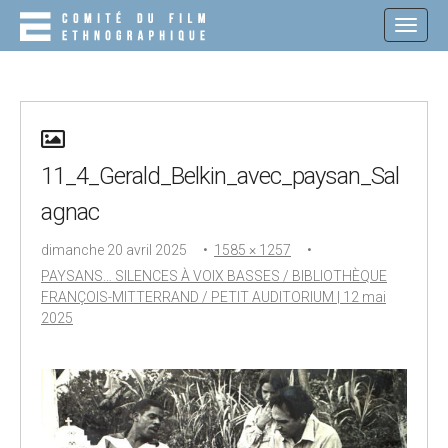
M
S
K
A
I
I
P
N
T
O
M
C
E
O
N
N
11_4_Gerald_Belkin_avec_paysan_Sal
T
U
E
agnac
N
T
dimanche 20 avril 2025
•
1585 × 1257
•
PAYSANS… SILENCES À VOIX BASSES / BIBLIOTHÈQUE
FRANÇOIS-MITTERRAND / PETIT AUDITORIUM | 12 mai
2025