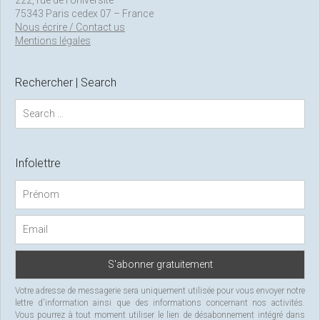
222, rue de l’Université
75343 Paris cedex 07 – France
Nous écrire / Contact us
Mentions légales
Rechercher | Search
S
e
a
r
c
Infolettre
h
f
o
r
:
Votre adresse de messagerie sera uniquement utilisée pour vous envoyer notre
lettre d'information ainsi que des informations concernant nos activités.
Vous pourrez à tout moment utiliser le lien de désabonnement intégré dans