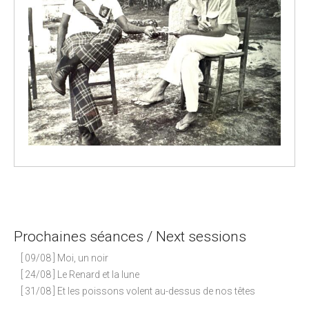
P
o
s
Prochaines séances / Next sessions
t
n
[ 09/08 ] Moi, un noir
a
[ 24/08 ] Le Renard et la lune
[ 31/08 ] Et les poissons volent au-dessus de nos têtes
v