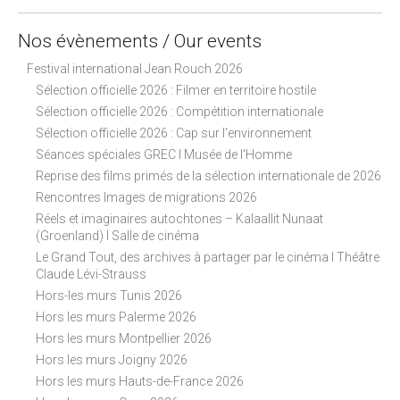
i
g
Nos évènements / Our events
a
Festival international Jean Rouch 2026
t
Sélection officielle 2026 : Filmer en territoire hostile
i
Sélection officielle 2026 : Compétition internationale
o
Sélection officielle 2026 : Cap sur l'environnement
n
Séances spéciales GREC I Musée de l'Homme
Reprise des films primés de la sélection internationale de 2026
Rencontres Images de migrations 2026
Réels et imaginaires autochtones – Kalaallit Nunaat
(Groenland) I Salle de cinéma
Le Grand Tout, des archives à partager par le cinéma I Théâtre
Claude Lévi-Strauss
Hors-les murs Tunis 2026
Hors les murs Palerme 2026
Hors les murs Montpellier 2026
Hors les murs Joigny 2026
Hors les murs Hauts-de-France 2026