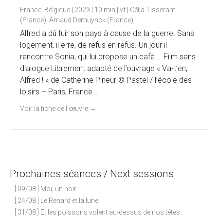
France, Belgique | 2023 | 10 min | vf | Célia Tisserant
(France), Arnaud Demuynck (France),
Alfred a dû fuir son pays à cause de la guerre. Sans
logement, il erre, de refus en refus. Un jour il
rencontre Sonia, qui lui propose un café … Film sans
dialogue Librement adapté de l’ouvrage « Va-t’en,
Alfred ! » de Catherine Pineur © Pastel / l’école des
loisirs – Paris, France…
Voir la fiche de l'œuvre
→
Prochaines séances / Next sessions
[ 09/08 ] Moi, un noir
[ 24/08 ] Le Renard et la lune
[ 31/08 ] Et les poissons volent au-dessus de nos têtes