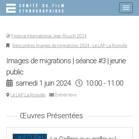
M
S
K
A
I
I
P
N
T
O
M
Festival International Jean Rouch 2024
C
E
O
Rencontres Images de migrations 2024 - Le LAP La Ronville
N
N
T
U
Images de migrations | séance #3 | jeune
E
N
public
T
samedi 1 juin 2024
10:00 - 11:00
Le LAP La Ronville
Entrée libre
Œuvres Présentées