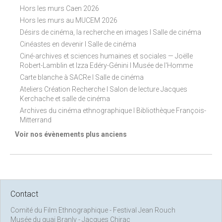
Hors les murs Caen 2026
Hors les murs au MUCEM 2026
Désirs de cinéma, la recherche en images I Salle de cinéma
Cinéastes en devenir I Salle de cinéma
Ciné-archives et sciences humaines et sociales — Joëlle
Robert-Lamblin et Izza Edéry-Génini I Musée de l'Homme
Carte blanche à SACRe I Salle de cinéma
Ateliers Création Recherche I Salon de lecture Jacques
Kerchache et salle de cinéma
Archives du cinéma ethnographique I Bibliothèque François-
Mitterrand
Voir nos évènements plus anciens
Contact
Comité du Film Ethnographique - Festival Jean Rouch
Musée du quai Branly - Jacques Chirac