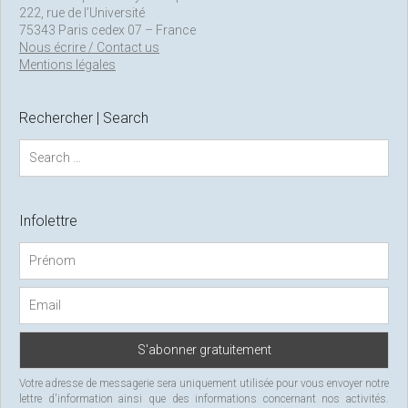
222, rue de l’Université
75343 Paris cedex 07 – France
Nous écrire / Contact us
Mentions légales
Rechercher | Search
S
e
a
r
c
Infolettre
h
f
o
r
:
Votre adresse de messagerie sera uniquement utilisée pour vous envoyer notre
lettre d'information ainsi que des informations concernant nos activités.