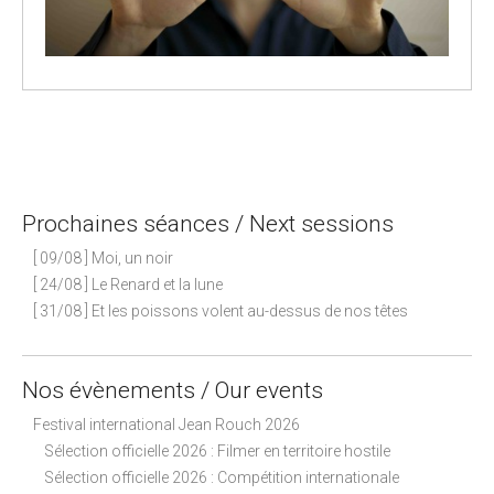
P
o
s
Prochaines séances / Next sessions
t
n
[ 09/08 ] Moi, un noir
a
[ 24/08 ] Le Renard et la lune
[ 31/08 ] Et les poissons volent au-dessus de nos têtes
v
i
g
Nos évènements / Our events
a
Festival international Jean Rouch 2026
t
Sélection officielle 2026 : Filmer en territoire hostile
i
Sélection officielle 2026 : Compétition internationale
o