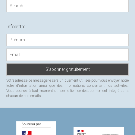
S
e
a
r
c
Infolettre
h
f
o
r
:
Votre adresse de messagerie sera uniquement utilisée pour vous envoyer notre
lettre d'information ainsi que des informations concernant nos activités.
Vous pourrez à tout moment utiliser le lien de désabonnement intégré dans
chacun de nos emails.