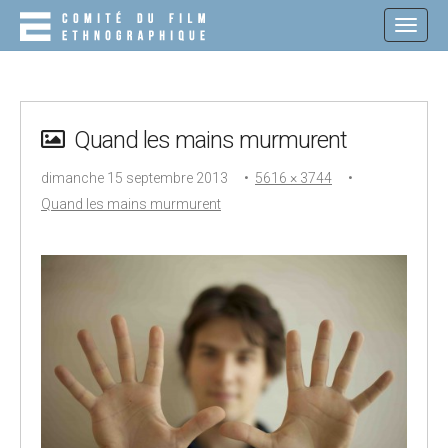
M
S
K
A
I
I
P
N
T
O
M
C
Quand les mains murmurent
E
O
N
N
dimanche 15 septembre 2013
•
5616 × 3744
•
T
U
E
Quand les mains murmurent
N
T