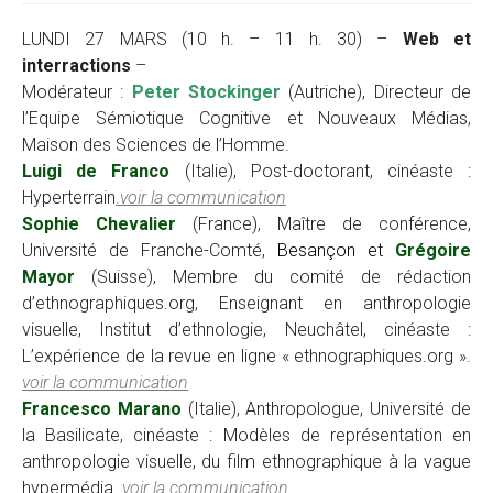
LUNDI 27 MARS (10 h. – 11 h. 30) –
Web et
interractions
–
Modérateur :
Peter Stockinger
(Autriche), Directeur de
l’Equipe Sémiotique Cognitive et Nouveaux Médias,
Maison des Sciences de l’Homme.
Luigi de Franco
(Italie), Post-doctorant, cinéaste :
Hyperterrain
.
voir la communication
Sophie Chevalier
(France), Maître de conférence,
Université de Franche-Comté,
Besançon
et
Grégoire
Mayor
(Suisse), Membre du comité de rédaction
d’ethnographiques.org, Enseignant en anthropologie
visuelle, Institut d’ethnologie, Neuchâtel, cinéaste :
L’expérience de la revue en ligne « ethnographiques.org ».
voir la communication
Francesco Marano
(Italie), Anthropologue, Université de
la Basilicate, cinéaste : Modèles de représentation en
anthropologie visuelle, du film ethnographique à la vague
hypermédia.
voir la communication