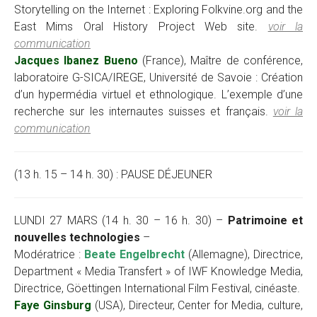
Storytelling on the Internet : Exploring Folkvine.org and the
East Mims Oral History Project Web site.
voir la
communication
Jacques Ibanez Bueno
(France), Maître de conférence,
laboratoire G-SICA/IREGE, Université de Savoie : Création
d’un hypermédia virtuel et ethnologique. L’exemple d’une
recherche sur les internautes suisses et français.
voir la
communication
(13 h. 15 – 14 h. 30) : PAUSE DÉJEUNER
LUNDI 27 MARS (14 h. 30 – 16 h. 30) –
Patrimoine et
nouvelles technologies
–
Modératrice :
Beate Engelbrecht
(Allemagne), Directrice,
Department « Media Transfert » of IWF Knowledge Media,
Directrice, Göettingen International Film Festival, cinéaste.
Faye Ginsburg
(USA), Directeur, Center for Media, culture,