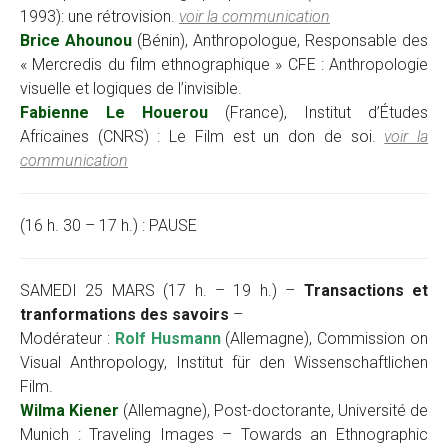
1993): une rétrovision.
voir la communication
Brice Ahounou
(Bénin), Anthropologue, Responsable des
« Mercredis du film ethnographique » CFE : Anthropologie
visuelle et logiques de l’invisible.
Fabienne Le Houerou
(France), Institut d’Études
Africaines (CNRS) : Le Film est un don de soi.
voir la
communication
(16 h. 30 – 17 h.) : PAUSE
SAMEDI 25 MARS (17 h. – 19 h.) –
Transactions et
tranformations des savoirs
–
Modérateur :
Rolf Husmann
(Allemagne), Commission on
Visual Anthropology, Institut für den Wissenschaftlichen
Film.
Wilma Kiener
(Allemagne), Post-doctorante, Université de
Munich : Traveling Images – Towards an Ethnographic