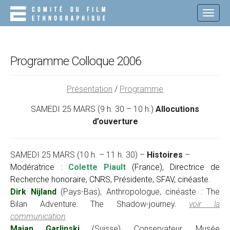
M
S
K
A
I
I
P
N
T
O
M
Programme Colloque 2006
C
E
O
N
N
Présentation
/
Programme
T
U
E
SAMEDI 25 MARS (9 h. 30 – 10 h.)
Allocutions
N
d’ouverture
T
SAMEDI 25 MARS (10 h. – 11 h. 30) –
Histoires
–
Modératrice :
Colette Piault
(France), Directrice de
Recherche honoraire, CNRS, Présidente, SFAV, cinéaste.
Dirk Nijland
(Pays-Bas), Anthropologue, cinéaste : The
Bilan Adventure: The Shadow-journey.
voir la
communication
Majan Garlinski
(Suisse), Conservateur, Musée