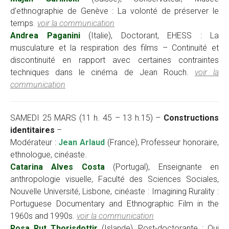
d’ethnographie de Genève : La volonté de préserver le
temps.
voir la communication
Andrea Paganini
(Italie), Doctorant, EHESS : La
musculature et la respiration des films – Continuité et
discontinuité en rapport avec certaines contraintes
techniques dans le cinéma de Jean Rouch.
voir la
communication
SAMEDI 25 MARS (11 h. 45 – 13 h.15) –
Constructions
identitaires
–
Modérateur :
Jean Arlaud
(France), Professeur honoraire,
ethnologue, cinéaste.
Catarina Alves Costa
(Portugal), Enseignante en
anthropologie visuelle, Faculté des Sciences Sociales,
Nouvelle Université, Lisbone, cinéaste : Imagining Rurality :
Portuguese Documentary and Ethnographic Film in the
1960s and 1990s.
voir la communication
Rosa Rut Thorisdottir
(Islande), Post-doctorante : Qui