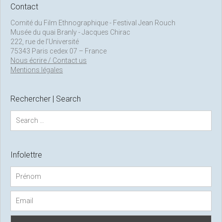
Contact
Comité du Film Ethnographique - Festival Jean Rouch
Musée du quai Branly - Jacques Chirac
222, rue de l’Université
75343 Paris cedex 07 – France
Nous écrire / Contact us
Mentions légales
Rechercher | Search
S
e
a
r
c
Infolettre
h
f
o
r
: