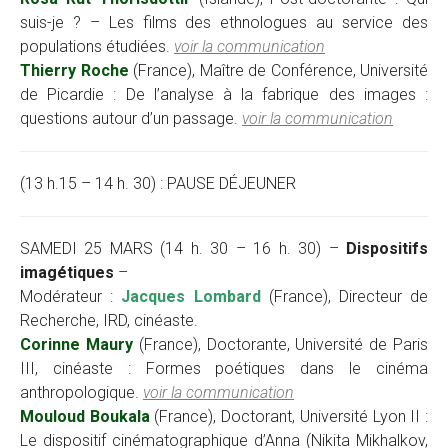
suis-je ? – Les films des ethnologues au service des
populations étudiées.
voir la communication
Thierry Roche
(France), Maître de Conférence, Université
de Picardie : De l’analyse à la fabrique des images :
questions autour d’un passage.
voir la communication
(13 h.15 – 14 h. 30) : PAUSE DÉJEUNER
SAMEDI 25 MARS (14 h. 30 – 16 h. 30) –
Dispositifs
imagétiques
–
Modérateur :
Jacques Lombard
(France), Directeur de
Recherche, IRD, cinéaste.
Corinne Maury
(France), Doctorante, Université de Paris
III, cinéaste : Formes poétiques dans le cinéma
anthropologique.
voir la communication
Mouloud Boukala
(France), Doctorant, Université Lyon II :
Le dispositif cinématographique d’Anna (Nikita Mikhalkov,