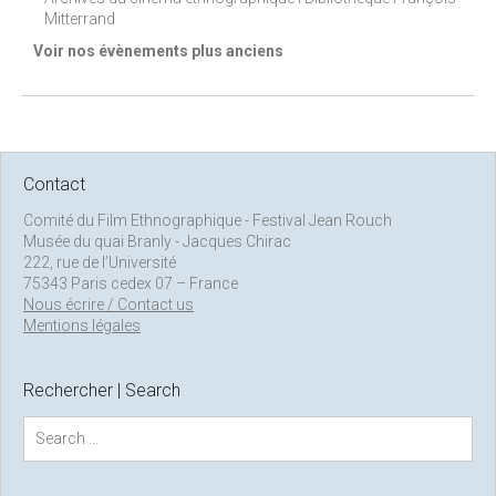
Mitterrand
Voir nos évènements plus anciens
Contact
Comité du Film Ethnographique - Festival Jean Rouch
Musée du quai Branly - Jacques Chirac
222, rue de l’Université
75343 Paris cedex 07 – France
Nous écrire / Contact us
Mentions légales
Rechercher | Search
S
e
a
r