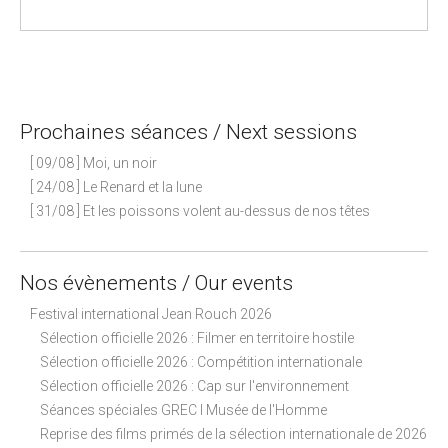
P
o
s
Prochaines séances / Next sessions
t
n
[ 09/08 ] Moi, un noir
a
[ 24/08 ] Le Renard et la lune
[ 31/08 ] Et les poissons volent au-dessus de nos têtes
v
i
g
Nos évènements / Our events
a
Festival international Jean Rouch 2026
t
Sélection officielle 2026 : Filmer en territoire hostile
i
Sélection officielle 2026 : Compétition internationale
o
Sélection officielle 2026 : Cap sur l'environnement
n
Séances spéciales GREC I Musée de l'Homme
Reprise des films primés de la sélection internationale de 2026