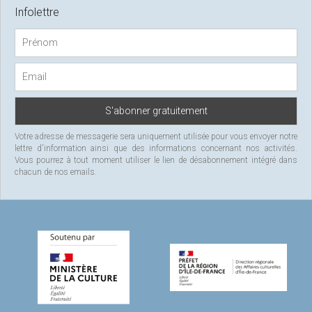
c
Infolettre
h
f
o
r
:
Votre adresse de messagerie sera uniquement utilisée pour vous envoyer notre
lettre d'information ainsi que des informations concernant nos activités.
Vous pourrez à tout moment utiliser le lien de désabonnement intégré dans
chacun de nos emails.