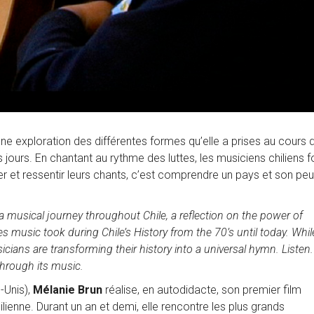
une exploration des différentes formes qu’elle a prises au cours 
s jours. En chantant au rythme des luttes, les musiciens chiliens f
er et ressentir leurs chants, c’est comprendre un pays et son pe
a musical journey throughout Chile, a reflection on the power of
s music took during Chile’s History from the 70’s until today. Whil
icians are transforming their history into a universal hymn. Listen.
hrough its music.
-Unis),
Mélanie Brun
réalise, en autodidacte, son premier film
ienne. Durant un an et demi, elle rencontre les plus grands