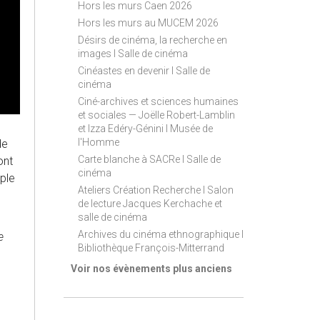
Hors les murs Caen 2026
Hors les murs au MUCEM 2026
Désirs de cinéma, la recherche en
images I Salle de cinéma
Cinéastes en devenir I Salle de
cinéma
Ciné-archives et sciences humaines
et sociales — Joëlle Robert-Lamblin
et Izza Edéry-Génini I Musée de
l'Homme
de
Carte blanche à SACRe I Salle de
ont
cinéma
uple
Ateliers Création Recherche I Salon
de lecture Jacques Kerchache et
salle de cinéma
Archives du cinéma ethnographique I
e
Bibliothèque François-Mitterrand
Voir nos évènements plus anciens