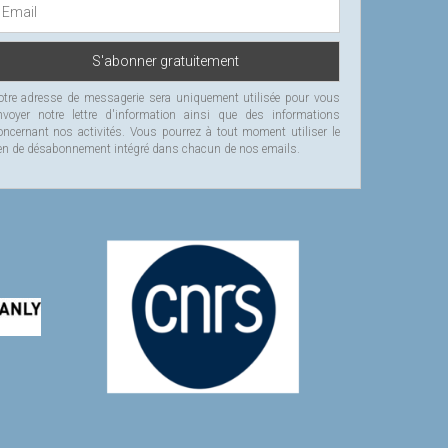
otre adresse de messagerie sera uniquement utilisée pour vous
nvoyer notre lettre d'information ainsi que des informations
oncernant nos activités. Vous pourrez à tout moment utiliser le
ien de désabonnement intégré dans chacun de nos emails.