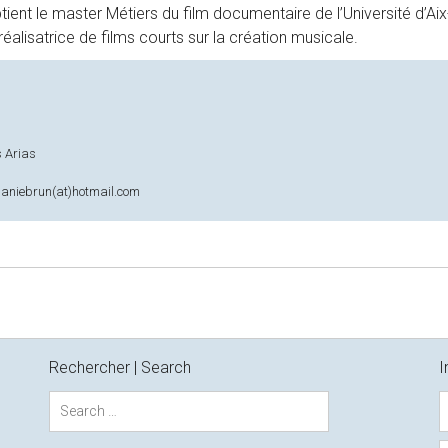
btient le master Métiers du film documentaire de l’Université d’Aix
éalisatrice de films courts sur la création musicale.
s Arias
 naniebrun(at)hotmail.com
Rechercher | Search
I
S
e
a