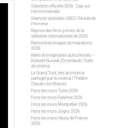
S
Sélection officielle 2026 : Cap sur
S
l'environnement
Séances spéciales GREC I Musée de
l'Homme
Reprise des films primés de la
sélection internationale de 2026
Rencontres Images de migrations
2026
Réels et imaginaires autochtones –
Kalaallit Nunaat (Groenland) I Salle
de cinéma
Le Grand Tout, des archives à
partager par le cinéma I Théâtre
Claude Lévi-Strauss
Hors-les murs Tunis 2026
Hors les murs Palerme 2026
Hors les murs Montpellier 2026
Hors les murs Joigny 2026
Hors les murs Hauts-de-France
2026