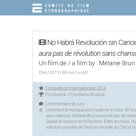
M
S
K
A
I
I
P
N
T
O
M
C
No Habrá Revolución sin Canci
E
O
N
N
aura pas de révolution sans chans
T
U
E
Un film de / a film by : Mélanie Brun
N
T
Chili | 2013 | 89 min | vostf
Compétition internationale 2014
Prix Bartok / Prix Mario Ruspoli
Commentaire du jury :
Comment la musique peut soulever le cœur de tout un
sans chanson. Mélanie Brun réussit le pari de retrac
Quand la chanson écrit l’histoire. Entre archives, 
relecture sensible de l’histoire récente du Chili et