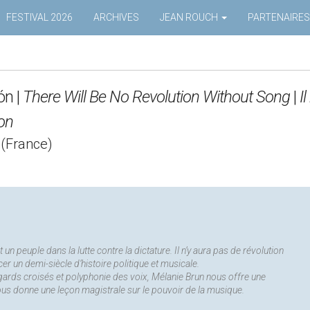
FESTIVAL 2026
ARCHIVES
JEAN ROUCH
PARTENAIRES
ón |
There Will Be No Revolution Without Song
|
Il
on
 (France)
 peuple dans la lutte contre la dictature. Il n’y aura pas de révolution
er un demi-siècle d’histoire politique et musicale.
regards croisés et polyphonie des voix, Mélanie Brun nous offre une
 nous donne une leçon magistrale sur le pouvoir de la musique.