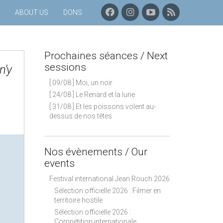
F
I
C
P
ABOUT US
DONS
A
N
H
R
C
S
A
O
E
T
Î
C
B
A
N
H
Prochaines séances / Next
O
G
E
A
O
R
Y
I
sessions
 n’y
K
A
O
N
[ 09/08 ] Moi, un noir
M
U
E
T
S
[ 24/08 ] Le Renard et la lune
U
S
[ 31/08 ] Et les poissons volent au-
B
É
dessus de nos têtes
E
A
N
C
E
Nos évènements / Our
S
events
–
F
Festival international Jean Rouch 2026
L
Sélection officielle 2026 : Filmer en
U
territoire hostile
X
Sélection officielle 2026 :
R
Compétition internationale