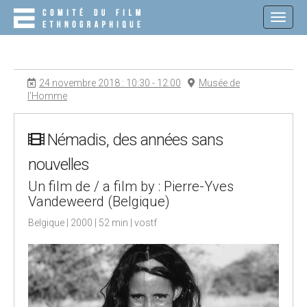
M
S
K
A
I
I
P
N
T
O
M
24 novembre 2018 : 10:30 - 12:00
Musée de
C
E
l’Homme
O
N
N
T
U
E
Némadis, des années sans
N
nouvelles
T
Un film de / a film by : Pierre-Yves
Vandeweerd (Belgique)
Belgique | 2000 | 52 min | vostf