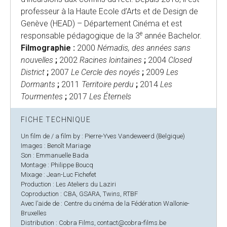
professeur à la Haute Ecole d’Arts et de Design de
Genève (HEAD) – Département Cinéma et est
e
responsable pédagogique de la 3
année Bachelor.
Filmographie :
2000
Némadis, des années sans
nouvelles
;
2002
Racines lointaines
;
2004
Closed
District
;
2007
Le Cercle des noyés
;
2009
Les
Dormants
;
2011
Territoire perdu
;
2014
Les
Tourmentes
;
2017
Les Éternels
FICHE TECHNIQUE
Un film de / a film by : Pierre-Yves Vandeweerd (Belgique)
Images : Benoît Mariage
Son : Emmanuelle Bada
Montage : Philippe Boucq
Mixage : Jean-Luc Fichefet
Production : Les Ateliers du Laziri
Coproduction : CBA, GSARA, Twins, RTBF
Avec l’aide de : Centre du cinéma de la Fédération Wallonie-
Bruxelles
Distribution : Cobra Films, contact@cobra-films.be