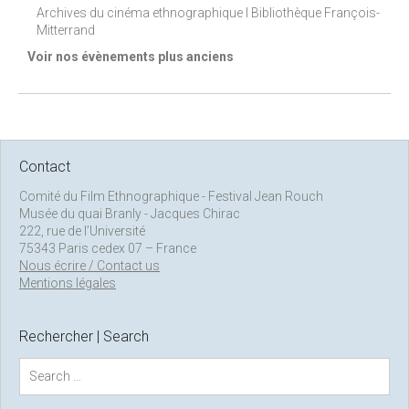
Archives du cinéma ethnographique I Bibliothèque François-
Mitterrand
Voir nos évènements plus anciens
Contact
Comité du Film Ethnographique - Festival Jean Rouch
Musée du quai Branly - Jacques Chirac
222, rue de l’Université
75343 Paris cedex 07 – France
Nous écrire / Contact us
Mentions légales
Rechercher | Search
S
e
a