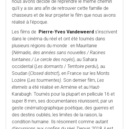
nous avons décidé de reprendre le même chemin
qu’il y a six ans afin de retrouver cette famille de
chasseurs et de leur projeter le film que nous avons
réalisé à l’époque.
Les films de
Pierre-Yves Vandeweerd
s’inscrivent
dans le cinéma du réel et ont été tournés dans
plusieurs régions du monde : en Mauritanie
(
Némadis, des années sans nouvelles / Racines
lointaines / Le cercle des noyés
), au Sahara
occidental (
Les dormants
/
Territoire perdu
), au
Soudan (
Closed district
), en France sur les Monts
Lozère (
Les tourmentes)
. Son dernier film,
Les
éternels
a été réalisé en Arménie et au Haut-
Karabagh. Tournés pour la plupart en pellicule 16 et
super 8 mm, ses documentaires réunissent, par un
geste cinématographique poétique, des guerres et
des destins oubliés, les limites de la raison, la
condition humaine. Ils résonnent comme autant
d’incursions aux confins du réel. Depuis 2018, il est