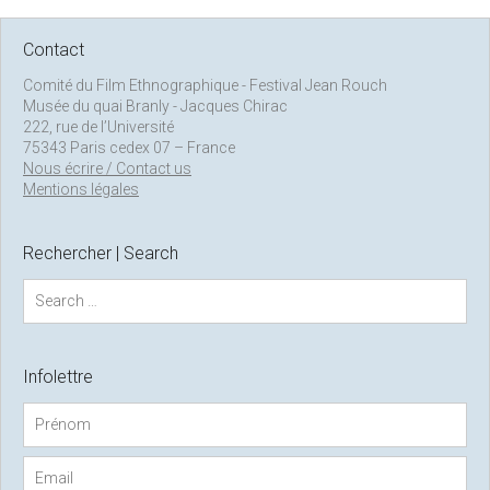
Contact
Comité du Film Ethnographique - Festival Jean Rouch
Musée du quai Branly - Jacques Chirac
222, rue de l’Université
75343 Paris cedex 07 – France
Nous écrire / Contact us
Mentions légales
Rechercher | Search
S
e
a
r
c
Infolettre
h
f
o
r
: