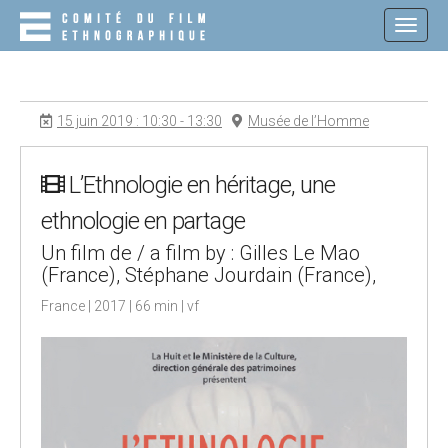
M
S
K
A
I
I
P
N
T
O
M
15 juin 2019 : 10:30 - 13:30
Musée de l’Homme
C
E
O
N
N
T
L’Ethnologie en héritage, une
U
E
ethnologie en partage
N
T
Un film de / a film by : Gilles Le Mao
(France), Stéphane Jourdain (France),
France | 2017 | 66 min | vf