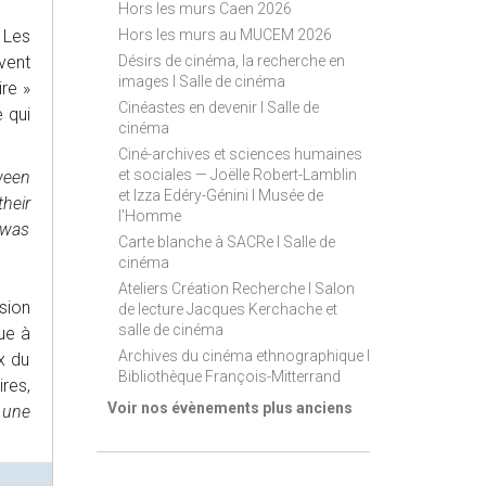
Hors les murs Caen 2026
Hors les murs au MUCEM 2026
 Les
Désirs de cinéma, la recherche en
vent
images I Salle de cinéma
ire »
Cinéastes en devenir I Salle de
e qui
cinéma
Ciné-archives et sciences humaines
et sociales — Joëlle Robert-Lamblin
ween
et Izza Edéry-Génini I Musée de
heir
l'Homme
 was
Carte blanche à SACRe I Salle de
cinéma
Ateliers Création Recherche I Salon
sion
de lecture Jacques Kerchache et
salle de cinéma
ue à
Archives du cinéma ethnographique I
x du
Bibliothèque François-Mitterrand
res,
Voir nos évènements plus anciens
, une