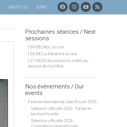
F
I
C
P
ABOUT US
DONS
A
N
H
R
C
S
A
O
E
T
Î
C
B
A
N
H
Prochaines séances / Next
O
G
E
A
O
R
Y
I
sessions
K
A
O
N
[ 09/08 ] Moi, un noir
M
U
E
T
S
[ 24/08 ] Le Renard et la lune
U
S
[ 31/08 ] Et les poissons volent au-
B
É
dessus de nos têtes
E
A
N
C
E
Nos évènements / Our
S
events
–
F
Festival international Jean Rouch 2026
L
Sélection officielle 2026 : Filmer en
U
territoire hostile
X
Sélection officielle 2026 :
R
Compétition internationale