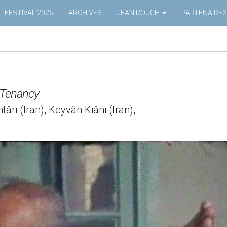
FESTIVAL 2026
ARCHIVES
JEAN ROUCH
PARTENAIRES
Tenancy
âri (Iran), Keyvân Kiâni (Iran),