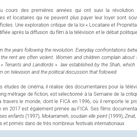
 cours des premières années qui ont suivi la révolution.
res et locataires qui ne peuvent plus payer leur loyer sont sou
ficiles. Une exploration critique de la loi « Locataire et Propriéta
fiée après la diffusion du film à la télévision et le débat politiqu
n the years following the revolution. Everyday confrontations bet
the rent are often violent. Women and children complain about t
 the « Tenants and Landlords » law established by the Shah, which
m on television and the political discussion that followed.
 études de cinéma, il réalise des documentaires pour la télévi
ong métrage de fiction, est sélectionné à la Semaine de la critiq
à travers le monde, dont le FICA en 1996, où il remporte le pri
isée en 2017 est également primée au FICA. Ses films documentai
 ses enfants
(1997),
Mokarrameh, soudain elle peint
(1999),
Zinat
s et primés dans de très nombreux festivals internationaux.