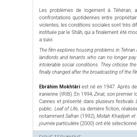
Les problèmes de logement à Téhéran, au
confrontations quotidiennes entre propriétai
violentes, les conditions sociales sont très dif
instituée par le Shâh, qui a finalement été modi
a suivi.
The film explores housing problems in Tehran i
landlords and tenants who can no longer pay 
intolerable social conditions. They criticise
finally changed after the broadcasting of the fil
Ebrâhim Mokhtâri
est né en 1947. Après des
iranienne (IRIB). En 1994,
Zinat
, son premier l
Cannes et présenté dans plusieurs festivals 
public.
Leaf of Life
, sa dernière fiction, réal
notamment
Safran
(1992),
Mollah Khadijeh et
journée particulière
(2000) ont été sélectionné