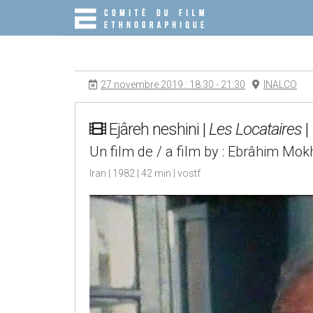
M
S
K
A
I
I
P
N
T
O
M
27 novembre 2019 : 18:30 - 21:30
INALCO
C
E
O
N
N
T
Ejâreh neshini |
Les Locataires
|
U
E
Un film de / a film by : Ebrâhim Mokht
N
T
Iran | 1982 | 42 min | vostf