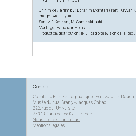
FICHE TECHNIQUE
Un film de / a film by : Ebrâhim Mokhtâri (Iran), Keyvân Ki
Image : Ata Hayati
Son : A.R Kermani, M. Sammakbashi
Montage : Parichehr Momtahen
Production/distribution : IRIB, Radio-télévision de la Rép
Contact
Comité du Film Ethnographique - Festival Jean Rouch
Musée du quai Branly - Jacques Chirac
222, rue de l’Université
75343 Paris cedex 07 – France
Nous écrire / Contact us
Mentions légales