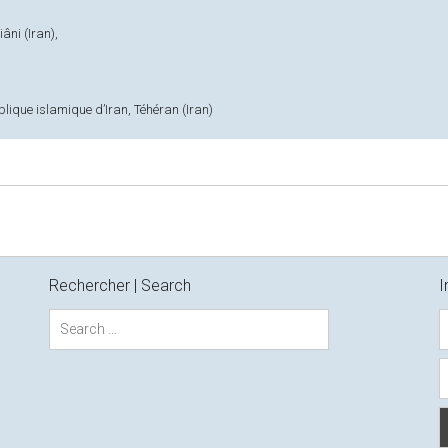
âni (Iran),
ublique islamique d’Iran, Téhéran (Iran)
Rechercher | Search
I
S
e
a
r
c
h
f