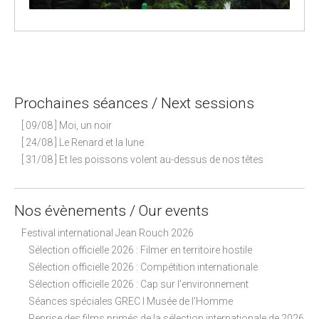
P
o
s
Prochaines séances / Next sessions
t
n
[ 09/08 ] Moi, un noir
a
[ 24/08 ] Le Renard et la lune
[ 31/08 ] Et les poissons volent au-dessus de nos têtes
v
i
g
Nos évènements / Our events
a
Festival international Jean Rouch 2026
t
Sélection officielle 2026 : Filmer en territoire hostile
i
Sélection officielle 2026 : Compétition internationale
o
Sélection officielle 2026 : Cap sur l'environnement
n
Séances spéciales GREC I Musée de l'Homme
Reprise des films primés de la sélection internationale de 2026