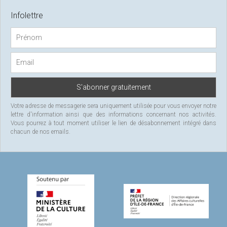
r
c
Infolettre
h
f
o
r
:
Votre adresse de messagerie sera uniquement utilisée pour vous envoyer notre
lettre d'information ainsi que des informations concernant nos activités.
Vous pourrez à tout moment utiliser le lien de désabonnement intégré dans
chacun de nos emails.