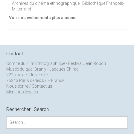
Archives du cinéma ethnographique I Bibliothèque François-
Mitterrand
Voir nos évènements plus anciens
Contact
Comité du Film Ethnographique - Festival Jean Rouch
Musée du quai Branly - Jacques Chirac
222, rue de l’Université
75343 Paris cedex 07 – France
Nous écrire / Contact us
Mentions légales
Rechercher | Search
S
e
a