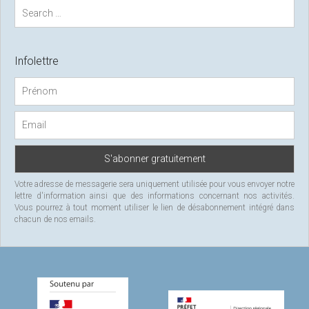
S
e
a
r
c
Infolettre
h
f
o
r
:
Votre adresse de messagerie sera uniquement utilisée pour vous envoyer notre
lettre d'information ainsi que des informations concernant nos activités.
Vous pourrez à tout moment utiliser le lien de désabonnement intégré dans
chacun de nos emails.