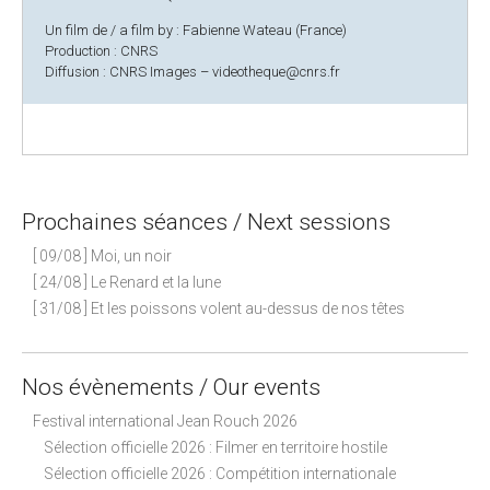
Un film de / a film by : Fabienne Wateau (France)
Production : CNRS
Diffusion : CNRS Images – videotheque@cnrs.fr
Prochaines séances / Next sessions
[ 09/08 ] Moi, un noir
[ 24/08 ] Le Renard et la lune
[ 31/08 ] Et les poissons volent au-dessus de nos têtes
Nos évènements / Our events
Festival international Jean Rouch 2026
Sélection officielle 2026 : Filmer en territoire hostile
Sélection officielle 2026 : Compétition internationale