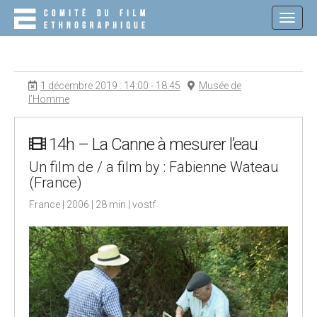
M
S
K
A
I
I
P
N
T
O
M
1 décembre 2019 : 14:00 - 18:45
Musée de
C
E
l’Homme
O
N
N
T
U
E
14h – La Canne à mesurer l’eau
N
Un film de / a film by : Fabienne Wateau
T
(France)
France | 2006 | 28 min | vostf