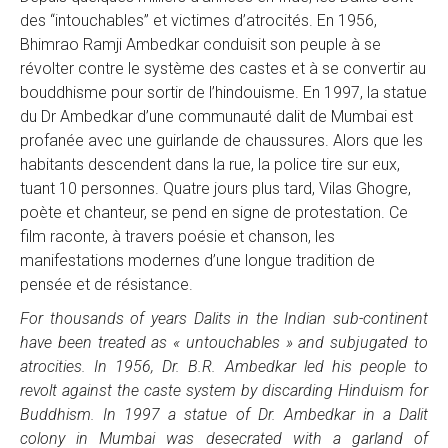
des “intouchables” et victimes d’atrocités. En 1956,
Bhimrao Ramji Ambedkar conduisit son peuple à se
révolter contre le système des castes et à se convertir au
bouddhisme pour sortir de l’hindouisme. En 1997, la statue
du Dr Ambedkar d’une communauté dalit de Mumbai est
profanée avec une guirlande de chaussures. Alors que les
habitants descendent dans la rue, la police tire sur eux,
tuant 10 personnes. Quatre jours plus tard, Vilas Ghogre,
poète et chanteur, se pend en signe de protestation. Ce
film raconte, à travers poésie et chanson, les
manifestations modernes d’une longue tradition de
pensée et de résistance.
For thousands of years Dalits in the Indian sub-continent
have been treated as « untouchables » and subjugated to
atrocities. In 1956, Dr. B.R. Ambedkar led his people to
revolt against the caste system by discarding Hinduism for
Buddhism. In 1997 a statue of Dr. Ambedkar in a Dalit
colony in Mumbai was desecrated with a garland of