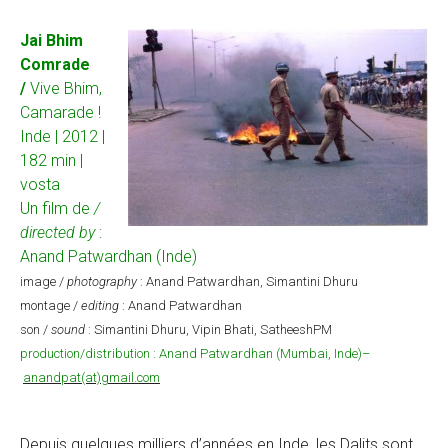
Jai Bhim
Comrade
/
Vive Bhim,
Camarade !
Inde | 2012 |
182 min |
vosta
Un film de
/
directed by
:
Anand Patwardhan (Inde)
image /
photography
: Anand Patwardhan, Simantini Dhuru
montage /
editing
: Anand Patwardhan
son /
sound
: Simantini Dhuru, Vipin Bhati, SatheeshPM
production/distribution : Anand Patwardhan (Mumbai, Inde)
–
anandpat(at)gmail.com
Depuis quelques milliers d’années en Inde, les Dalits sont