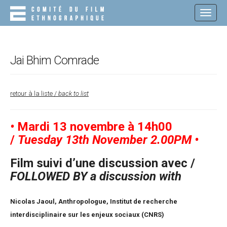
M
S
K
A
I
I
P
N
T
O
M
Jai Bhim Comrade
C
E
O
N
N
T
retour à la liste
/
back to list
U
E
N
T
•
Mardi 13 novembre à
14h00
/
Tuesday 13th November
2.00PM
•
Film suivi d’une discussion avec /
FOLLOWED BY a discussion with
Nicolas Jaoul, Anthropologue, Institut de recherche
interdisciplinaire sur les enjeux sociaux (CNRS)