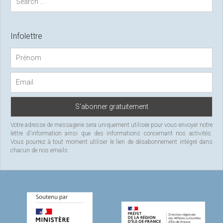
e
a
r
c
Infolettre
h
f
o
r
:
Votre adresse de messagerie sera uniquement utilisée pour vous envoyer notre
lettre d'information ainsi que des informations concernant nos activités.
Vous pourrez à tout moment utiliser le lien de désabonnement intégré dans
chacun de nos emails.