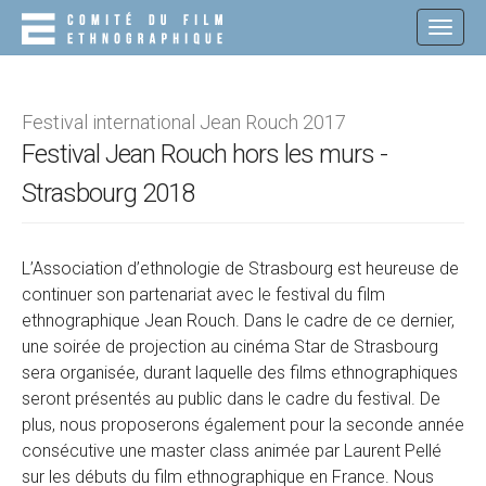
M
S
K
A
I
I
P
N
T
O
M
Festival international Jean Rouch 2017
C
E
Festival Jean Rouch hors les murs -
O
N
N
Strasbourg 2018
T
U
E
N
T
L’Association d’ethnologie de Strasbourg est heureuse de
continuer son partenariat avec le festival du film
ethnographique Jean Rouch. Dans le cadre de ce dernier,
une soirée de projection au cinéma Star de Strasbourg
sera organisée, durant laquelle des films ethnographiques
seront présentés au public dans le cadre du festival. De
plus, nous proposerons également pour la seconde année
consécutive une master class animée par Laurent Pellé
sur les débuts du film ethnographique en France. Nous