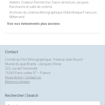
Ateliers Création Recherche I Salon de lecture Jacques
Kerchache et salle de cinéma
Archives du cinéma ethnographique I Bibliothèque François-
Mitterrand
Voir nos évènements plus anciens
Contact
Comité du Film Ethnographique - Festival Jean Rouch
Musée du quai Branly - Jacques Chirac
222, rue de l’Université
75343 Paris cedex 07 – France
Nous écrire / Contact us
Mentions légales
Rechercher | Search
S