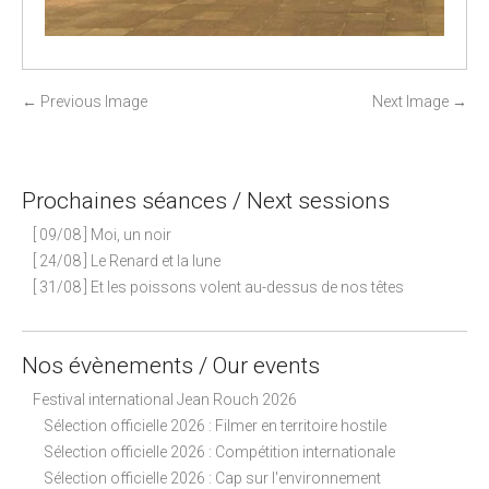
P
←
Previous Image
Next Image
→
o
s
t
Prochaines séances / Next sessions
n
[ 09/08 ] Moi, un noir
a
[ 24/08 ] Le Renard et la lune
v
[ 31/08 ] Et les poissons volent au-dessus de nos têtes
i
g
a
Nos évènements / Our events
t
Festival international Jean Rouch 2026
i
Sélection officielle 2026 : Filmer en territoire hostile
o
Sélection officielle 2026 : Compétition internationale
n
Sélection officielle 2026 : Cap sur l'environnement