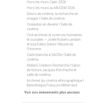
Hors les murs Caen 2026
Hors les murs au MUCEM 2026
Désirs de cinéma, la recherche en
images I Salle de cinéma
Cinéastes en devenir I Salle de
cinéma
Ciné-archives et sciences humaines
et sociales — Joëlle Robert-Lamblin
et Izza Edéry-Génini I Musée de
l'Homme
Carte blanche à SACRe I Salle de
cinéma
Ateliers Création Recherche I Salon
de lecture Jacques Kerchache et
salle de cinéma
Archives du cinéma ethnographique I
Bibliothèque François-Mitterrand
Voir nos évènements plus anciens