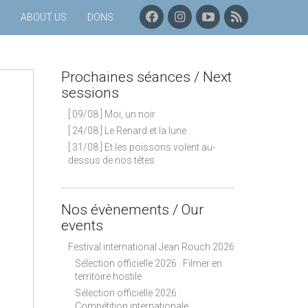
F
I
C
P
ABOUT US
DONS
A
N
H
R
C
S
A
O
E
T
Î
C
B
A
N
H
Prochaines séances / Next
O
G
E
A
O
R
Y
I
sessions
K
A
O
N
[ 09/08 ] Moi, un noir
M
U
E
T
S
[ 24/08 ] Le Renard et la lune
U
S
[ 31/08 ] Et les poissons volent au-
B
É
dessus de nos têtes
E
A
N
C
E
Nos évènements / Our
S
events
–
F
Festival international Jean Rouch 2026
L
Sélection officielle 2026 : Filmer en
U
territoire hostile
X
Sélection officielle 2026 :
R
Compétition internationale