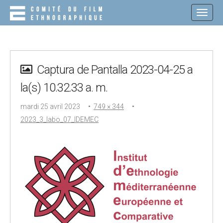
M
S
K
A
I
I
P
N
T
O
M
C
Captura de Pantalla 2023-04-25 a
E
O
N
N
la(s) 10.32.33 a. m.
T
U
E
mardi 25 avril 2023
•
749 × 344
•
N
T
2023_3_labo_07_IDEMEC