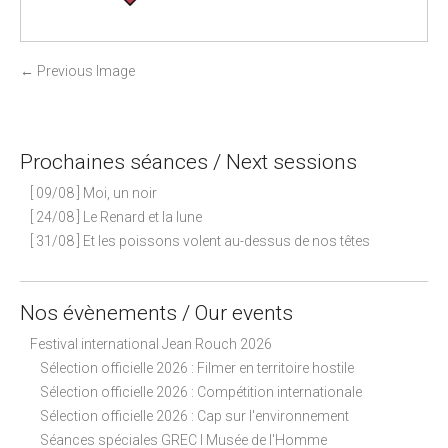
P
←
Previous Image
o
s
t
Prochaines séances / Next sessions
n
[ 09/08 ] Moi, un noir
a
[ 24/08 ] Le Renard et la lune
v
[ 31/08 ] Et les poissons volent au-dessus de nos têtes
i
g
a
Nos évènements / Our events
t
Festival international Jean Rouch 2026
i
Sélection officielle 2026 : Filmer en territoire hostile
o
Sélection officielle 2026 : Compétition internationale
n
Sélection officielle 2026 : Cap sur l'environnement
Séances spéciales GREC I Musée de l'Homme