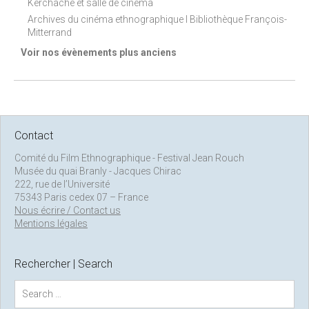
Kerchache et salle de cinéma
Archives du cinéma ethnographique I Bibliothèque François-
Mitterrand
Voir nos évènements plus anciens
Contact
Comité du Film Ethnographique - Festival Jean Rouch
Musée du quai Branly - Jacques Chirac
222, rue de l’Université
75343 Paris cedex 07 – France
Nous écrire / Contact us
Mentions légales
Rechercher | Search
S
e